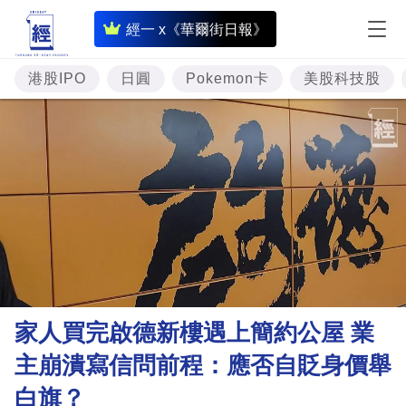
即
經一 x《華爾街日報》
時
財
港股IPO
日圓
Pokemon卡
美股科技股
經
專
題
投
資
樓
市
理
家人買完啟德新樓遇上簡約公屋 業
財
主崩潰寫信問前程：應否自貶身價舉
商
白旗？
業