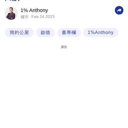
科
1% Anthony
技
Feb 24 2023
樓市
職
簡約公屋
啟德
書專欄
1%Anthony
場
生
廣告
活
時
事
專
欄
訂
閱
專
區