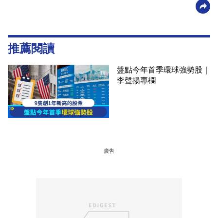
推薦閱讀
盤點今年首季環球強勢股｜
李聲揚專欄
廣告