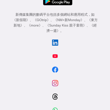
新傳媒集團的數碼平台包括多個網站和應用程式，如
《新假期》
、
《GOtrip》
、
《NM+新Monday》
、
《東方
新地》
、
《more》
、
《Sunday Kiss 親子童萌》
、
《經
濟一週》
。