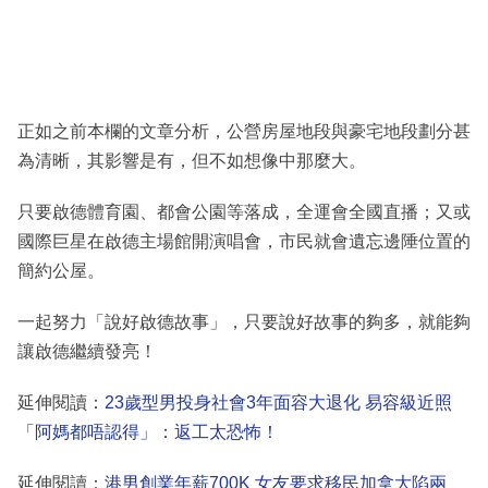
正如之前本欄的文章分析，公營房屋地段與豪宅地段劃分甚
為清晰，其影響是有，但不如想像中那麼大。
只要啟德體育園、都會公園等落成，全運會全國直播；又或
國際巨星在啟德主場館開演唱會，市民就會遺忘邊陲位置的
簡約公屋。
一起努力「說好啟德故事」，只要說好故事的夠多，就能夠
讓啟德繼續發亮！
延伸閱讀：
23歲型男投身社會3年面容大退化 易容級近照
「阿媽都唔認得」：返工太恐怖！
延伸閱讀：
港男創業年薪700K 女友要求移民加拿大陷兩