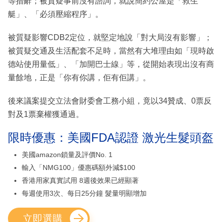
等措辭；被質疑事前沒有諮詢，就說簡約公屋是「救生
艇」、「必須壓縮程序」。
被質疑影響CDB2定位，就堅定地說「對大局沒有影響」；
被質疑交通及生活配套不足時，當然有大堆理由如「現時啟
德站使用量低」、「加開巴士線」等，從開始表現出沒有商
量餘地，正是「你有你講，佢有佢講」。
後來議案提交立法會財委會工務小組，竟以34贊成、0票反
對及1票棄權獲通過。
限時優惠：美國FDA認證 激光生髮頭盔
美國amazon鎖量及評價No. 1
輸入「NMG100」優惠碼額外減$100
香港用家真實試用 8週後效果已經顯著
每週使用3次、每日25分鐘 髮量明顯增加
立即選購