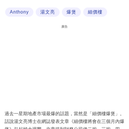
科
Anthony
湯文亮
爆煲
細價樓
技
職
廣告
場
生
活
時
事
專
欄
訂
閱
過去一星期地產市場最爆的話題，當然是「細價樓爆煲」。
專
話說湯文亮博士在網誌發表文章《細價樓將會在三個月內爆
區