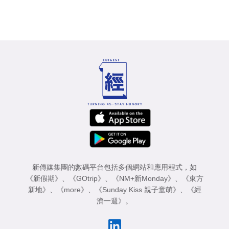
新傳媒集團的數碼平台包括多個網站和應用程式，如
《新假期》
、
《GOtrip》
、
《NM+新Monday》
、
《東方
新地》
、
《more》
、
《Sunday Kiss 親子童萌》
、
《經
濟一週》
。