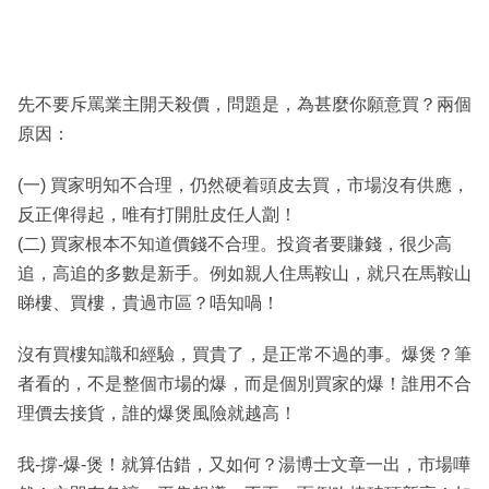
先不要斥罵業主開天殺價，問題是，為甚麼你願意買？兩個
原因：
(一) 買家明知不合理，仍然硬着頭皮去買，市場沒有供應，
反正俾得起，唯有打開肚皮任人劏！
(二) 買家根本不知道價錢不合理。投資者要賺錢，很少高
追，高追的多數是新手。例如親人住馬鞍山，就只在馬鞍山
睇樓、買樓，貴過市區？唔知喎！
沒有買樓知識和經驗，買貴了，是正常不過的事。爆煲？筆
者看的，不是整個市場的爆，而是個別買家的爆！誰用不合
理價去接貨，誰的爆煲風險就越高！
我-撐-爆-煲！就算估錯，又如何？湯博士文章一出，市場嘩