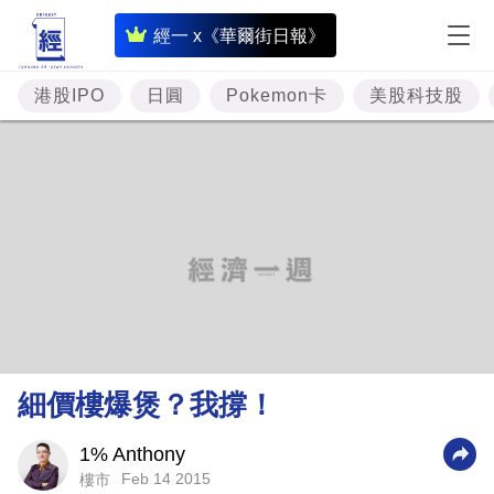
即
經一 x《華爾街日報》
時
財
港股IPO
日圓
Pokemon卡
美股科技股
經
專
題
投
資
樓
市
理
細價樓爆煲？我撐！
財
商
1% Anthony
Feb 14 2015
樓市
業