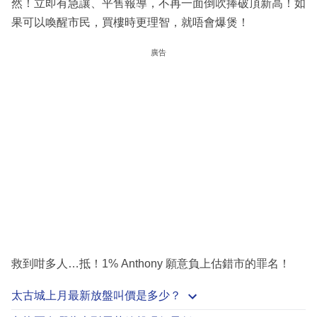
然！立即有急讓、平售報導，不再一面倒吹捧破頂新高！如
果可以喚醒市民，買樓時更理智，就唔會爆煲！
廣告
救到咁多人…抵！1% Anthony 願意負上估錯市的罪名！
太古城上月最新放盤叫價是多少？