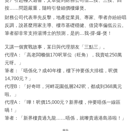
煲》引起極大迴響，文章提到財務公司借二按、三按、四
按……問題嚴重，隨時引發細價樓爆煲。
財務公司代表率先反擊，地產從業員、專家、學者亦紛紛唱
反調，說甚麼用家主導、樓市基礎穩健、借貸率偏低云云。
筆者卻非常支持湯博士的預測，是的…我-撐-爆-煲！
又講一個實戰故事，某日與代理朋友「三點三」。
代理A：「高老闆嗰個170呎單位（旺角），我賣咗250萬
元呀。」
筆者：「唔係化？成40年樓，樓下仲要係大排檔，呎價
14,700元？」
代理B：「好奇咩，河畔花園低層242呎，都成到368萬元
啦。」
代理A：「嘩！呎價15,000元？新界樓，仲要唔係一線區
喎！」
筆者：「新界樓貴過九龍……唔係，就嚟貴過港島添啦！」
廣告