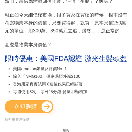
然而，當供應漸漸回復正常，仲唔「坐艇」？蝕讓？
就正如今天細價樓市場，很多買家在買樓的時候，根本沒有
考慮物業本身的價值，只要買得起，就買！原本只值250萬
元的單位，用300萬、350萬元去追，爆煲……是正常的！
甚麼是物業本身價值？
限時優惠：美國FDA認證 激光生髮頭盔
美國amazon鎖量及評價No. 1
輸入「NMG100」優惠碼額外減$100
香港用家真實試用 8週後效果已經顯著
每週使用3次、每日25分鐘 髮量明顯增加
立即選購
資料由客戶提供
廣告