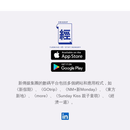
新傳媒集團的數碼平台包括多個網站和應用程式，如
《新假期》
、
《GOtrip》
、
《NM+新Monday》
、
《東方
新地》
、
《more》
、
《Sunday Kiss 親子童萌》
、
《經
濟一週》
。