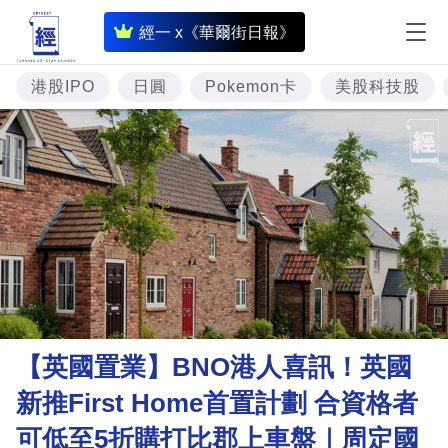
即
經一 x《華爾街日報》
時
財
港股IPO
日圓
Pokemon卡
美股科技股
經
專
題
投
資
樓
市
理
【英國置業】BNO港人喜訊！英國
財
新推First Home首置計劃 合資格者
商
可低至5折購打比郡上車盤｜周定國
業