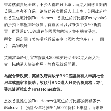
香港樓價貴絕全球，不少人都呻難上車，而港人同樣喜歡的
英國上車亦不容易。為協助首次置業人士上車，英國政府推
出首置住宅計劃First Homes，首批位於打比郡(Derbyshire)
的折扣上車盤開始發售，首置客可以以市價半價至7折購
買，而透過BNO簽證在英國居留的港人亦有機會受惠。
撰文：周定國（美聯環球營業董事（國際房地產））｜ 圖
片：美聯環球
英國當局於4月宣布撥款4,300萬英鎊助BNO港人融入社
會，協助港人解決房屋丶教育及就業問題。
為配合新政策，英國政府開放予BNO簽證持有人申請社會
房屋或無家者援助，故預計BNO港人只要合符資格，亦可
受惠於新推出之First Home政策。
是次首批推售的First Homes住宅位於打比郡的博爾索弗
(Bolsover)，預計今年將推出1,500間折扣上車盤，而未來