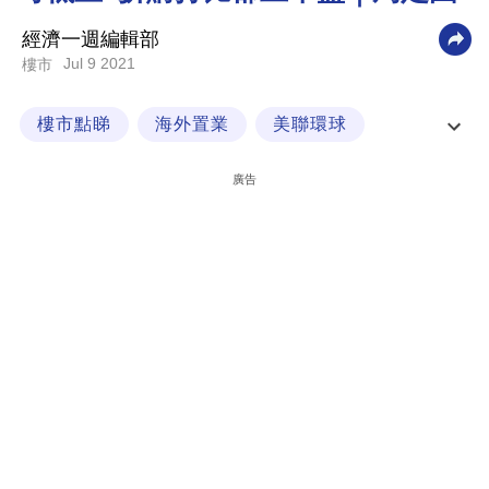
科
經濟一週編輯部
技
Jul 9 2021
樓市
職
樓市點睇
海外置業
美聯環球
場
英國置業
生
廣告
活
時
事
專
欄
訂
閱
專
區