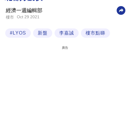
科
經濟一週編輯部
技
Oct 29 2021
樓市
職
#LYOS
新盤
李嘉誠
樓市點睇
場
生
廣告
活
時
事
專
欄
訂
閱
專
區