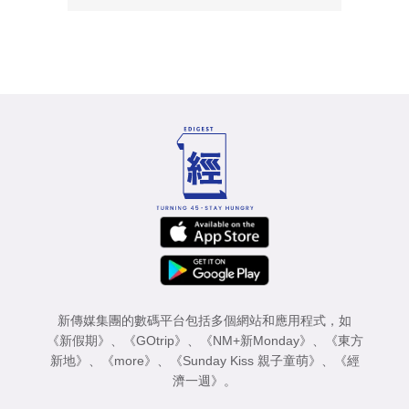
新傳媒集團的數碼平台包括多個網站和應用程式，如
《新假期》
、
《GOtrip》
、
《NM+新Monday》
、
《東方
新地》
、
《more》
、
《Sunday Kiss 親子童萌》
、
《經
濟一週》
。