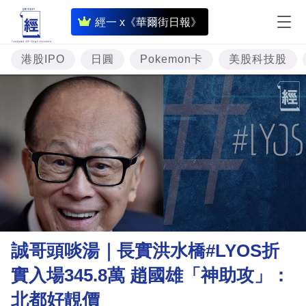
即
經一 x《華爾街日報》
時
財
港股IPO
日圓
Pokemon卡
美股科技股
經
專
題
投
資
樓
市
理
誠哥頭啖湯｜長實洪水橋#LYOS折
財
實入場345.8萬 趙國雄「神助攻」：
商
北都好靚價
業