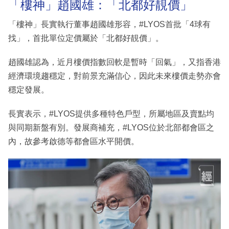
「樓神」趙國雄：「北都好靚價」
「樓神」長實執行董事趙國雄形容，#LYOS首批「4球有
找」，首批單位定價屬於「北都好靚價」。
趙國雄認為，近月樓價指數回軟是暫時「回氣」，又指香港
經濟環境趨穩定，對前景充滿信心，因此未來樓價走勢亦會
穩定發展。
長實表示，#LYOS提供多種特色戶型，所屬地區及賣點均
與同期新盤有別。發展商補充，#LYOS位於北部都會區之
內，故參考啟德等都會區水平開價。