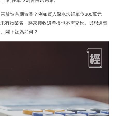
；而同住單位則會留給弟弟。
用來敘造首期置業？例如買入深水埗細單位300萬元
港現未有物業名，將來接收遺產樓也不需交稅。另想過賣
）。閣下認為如何？