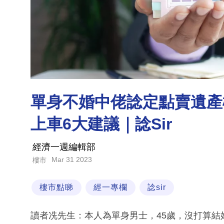
單身不婚中佬諗定點賣遺產
上車6大建議｜諗Sir
經濟一週編輯部
Mar 31 2023
樓市
樓市點睇
經一專欄
諗sir
讀者冼先生：本人為單身男士，45歲，沒打算結婚，