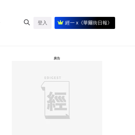
登入
經一 x《華爾街日報》
廣告