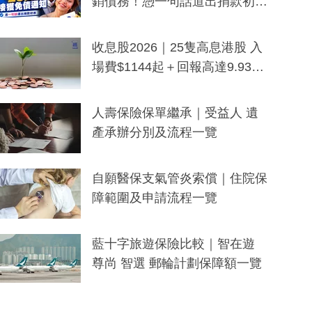
銷債務！憑一句話道出捐款初
衷：加州26萬人接獲免債通知、
一度被誤當詐騙手段
收息股2026｜25隻高息港股 入
場費$1144起＋回報高達9.93
厘！持續更新
人壽保險保單繼承｜受益人 遺
產承辦分別及流程一覽
自願醫保支氣管炎索償｜住院保
障範圍及申請流程一覽
藍十字旅遊保險比較｜智在遊
尊尚 智選 郵輪計劃保障額一覽