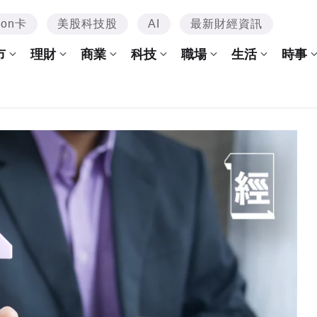
mon卡
美股科技股
AI
最新財經資訊
市
理財
商業
科技
職場
生活
時事