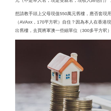
元（不是本人名，現是雙親名，現收入歸他們）
想請教手頭上父母現值550萬元舊樓，應否套現
（AVAxx，170平方呎）自住？因為本人在香
出舊樓，去買將軍澳一些細單位（300多平方呎