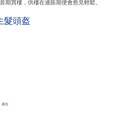
一筆首期買樓，供樓在通賬期便會愈見輕鬆。
生髮頭盔
廣告