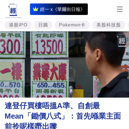
即
經一 x《華爾街日報》
時
財
港股IPO
日圓
Pokemon卡
美股科技股
經
專
題
投
資
樓
市
理
連登仔買樓唔搵A準、自創最
財
Mean「鋤價八式」：首先喺業主面
商
前拎呢樣嘢出嚟
業