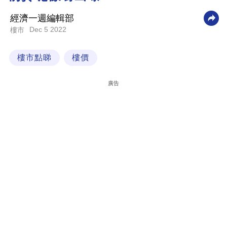
科
經濟一週編輯部
技
Dec 5 2022
樓市
職
樓市點睇
樓價
場
生
廣告
活
時
事
專
欄
訂
閱
專
區