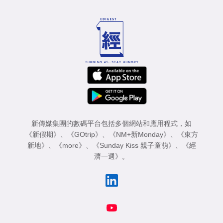
新傳媒集團的數碼平台包括多個網站和應用程式，如
《新假期》
、
《GOtrip》
、
《NM+新Monday》
、
《東方
新地》
、
《more》
、
《Sunday Kiss 親子童萌》
、
《經
濟一週》
。