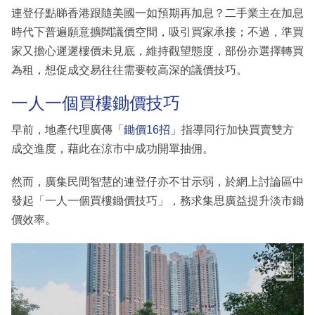
連登仔點睇香港跟隨美國一如預期再加息？二手業主在加息
時代下普遍願意擴闊議價空間，吸引買家承接；不過，準買
家又擔心遲遲樓價未見底，維持觀望態度，部份亦選擇轉買
為租，想促成交易往往需要較高深的議價技巧。
一人一個買樓鋤價技巧
早前，地產代理廣傳
「鋤價16招」
指導同行加快買賣雙方
成交進度，藉此在涼市中成功開單抽佣。
然而，廣集民間智慧的連登仔亦不甘示弱，於網上討論區中
發起「一人一個買樓鋤價技巧」，務求集思廣益提升淡市鋤
價效率。