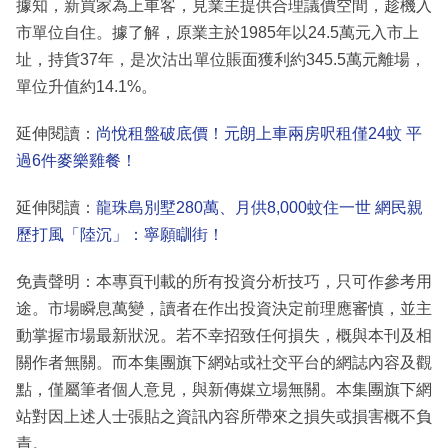
據知，新買家為上車客，見業主提供合理議價空間，趁機入
市單位自住。據了解，原業主於1985年以24.5萬元入市上
址，持貨37年，是次沽出單位賬面獲利約345.5萬元離場，
單位升值約14.1%。
延伸閱讀：
尚悅租盤破底價！元朗上車兩房呎租僅24蚊 平
過6件麥樂雞餐！
延伸閱讀：
龍珠島別墅280萬、月供8,000蚊住一世 網民親
歷打風「陸沉」：寧願瞓街！
免責聲明：本專頁刊載的所有投資分析技巧，只可作參考用
途。市場瞬息萬變，讀者在作出投資決定前理應審慎，並主
動掌握市場最新狀況。若不幸招致任何損失，概與本刊及相
關作者無關。而本集團旗下網站或社交平台的網誌內容及觀
點，僅屬筆者個人意見，與新傳媒立場無關。本集團旗下網
站對因上述人士張貼之資訊內容所帶來之損失或損害概不負
責。