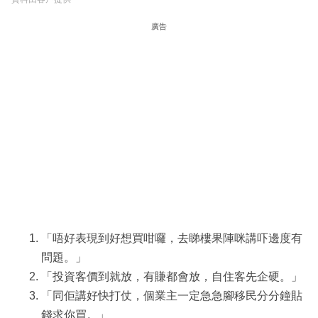
廣告
「唔好表現到好想買咁囉，去睇樓果陣咪講吓邊度有
問題。」
「投資客價到就放，有賺都會放，自住客先企硬。」
「同佢講好快打仗，個業主一定急急腳移民分分鐘貼
錢求你買。」