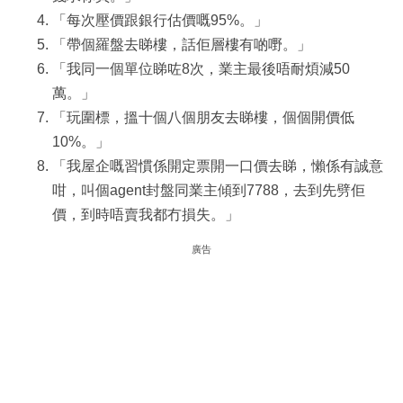
「每次壓價跟銀行估價嘅95%。」
「帶個羅盤去睇樓，話佢層樓有啲嘢。」
「我同一個單位睇咗8次，業主最後唔耐煩減50
萬。」
「玩圍標，搵十個八個朋友去睇樓，個個開價低
10%。」
「我屋企嘅習慣係開定票開一口價去睇，懶係有誠意
咁，叫個agent封盤同業主傾到7788，去到先劈佢
價，到時唔賣我都冇損失。」
廣告