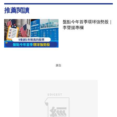
推薦閱讀
盤點今年首季環球強勢股｜
李聲揚專欄
廣告