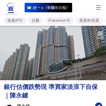
即
經一 x《華爾街日報》
時
財
港股IPO
日圓
Pokemon卡
美股科技股
經
專
題
投
資
樓
市
理
銀行估價跌勢現 準買家淡浪下自保
財
｜陳永鍵
商
業