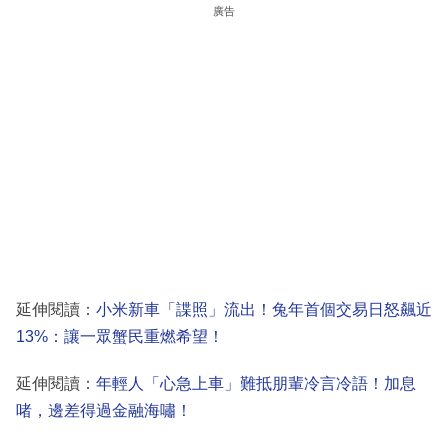
廣告
延伸閱讀：
小米新車「諜照」流出！兔年首個交易日怒飆近
13%：讓一眾蟹民重燃希望！
延伸閱讀：
年輕人「心急上車」難抵朋輩冷言冷語！加息
啫，邊差得過金融海嘯！