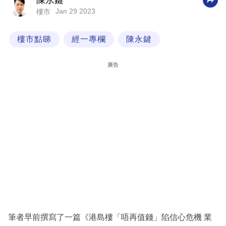
陳永鍵
Jan 29 2023
樓市
科
技
樓市點睇
經一專欄
陳永鍵
職
場
廣告
生
活
時
事
專
欄
訂
閱
專
筆者早前撰寫了一篇《港島樓「唔再值錢」陷信心危機 業
區