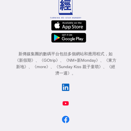
新傳媒集團的數碼平台包括多個網站和應用程式，如
《新假期》
、
《GOtrip》
、
《NM+新Monday》
、
《東方
新地》
、
《more》
、
《Sunday Kiss 親子童萌》
、
《經
濟一週》
。