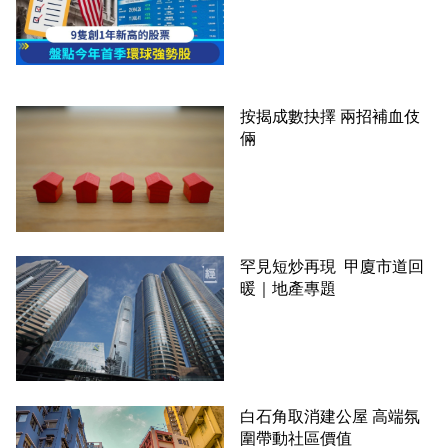
按揭成數抉擇 兩招補血伎
倆
罕見短炒再現 甲廈市道回
暖｜地產專題
白石角取消建公屋 高端氛
圍帶動社區價值