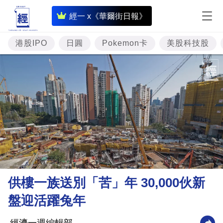
即
經一 x《華爾街日報》
時
財
港股IPO
日圓
Pokemon卡
美股科技股
經
專
題
投
資
樓
市
理
供樓一族送別「苦」年 30,000伙新
財
盤迎活躍兔年
商
業