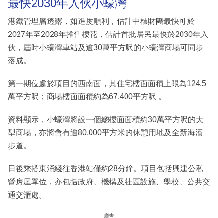
最快2030年入伙小蠔灣
港鐵管理層透露，如進度順利，估計中標財團最快可於
2027年至2028年推售樓花，估計首批居民最快於2030年入
伙，屆時小蠔灣車站及逾30萬平方呎的小蠔灣商場可同步
落成。
第一期位處於項目的西南面，其住宅樓面面積上限為124.5
萬平方呎；商場樓面面積約為67,400平方呎 。
資料顯示，小蠔灣將設一個總樓面面積約30萬平方呎的大
型商場，亦將會有逾80,000平方米的休憩用地及全新海濱
步道。
日後乘搭東涌綫往香港站僅約28分鐘。項目包括興建公私
營房屋單位，亦包括政府、機構及社區設施、學校、公共交
通交滙處。
廣告