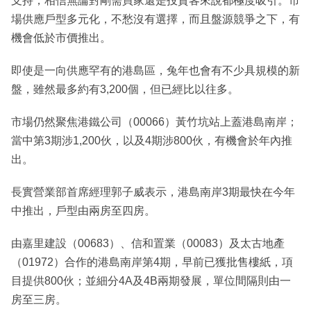
支持，相信無論對剛需買家還是投資客來說都極度吸引。市
場供應戶型多元化，不愁沒有選擇，而且盤源競爭之下，有
機會低於市價推出。
即使是一向供應罕有的港島區，兔年也會有不少具規模的新
盤，雖然最多約有3,200個，但已經比以往多。
市場仍然聚焦港鐵公司（00066）黃竹坑站上蓋港島南岸；
當中第3期涉1,200伙，以及4期涉800伙，有機會於年內推
出。
長實營業部首席經理郭子威表示，港島南岸3期最快在今年
中推出，戶型由兩房至四房。
由嘉里建設（00683）、信和置業（00083）及太古地產
（01972）合作的港島南岸第4期，早前已獲批售樓紙，項
目提供800伙；並細分4A及4B兩期發展，單位間隔則由一
房至三房。