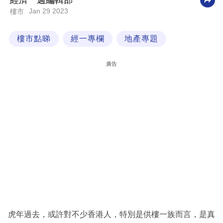
經濟一週編輯部
Jan 29 2023
樓市
科
技
樓市點睇
經一專欄
地產專題
職
場
廣告
生
活
時
事
專
欄
訂
閱
專
虎年過去，或許對不少香港人，特別是供樓一族而言，是真
區