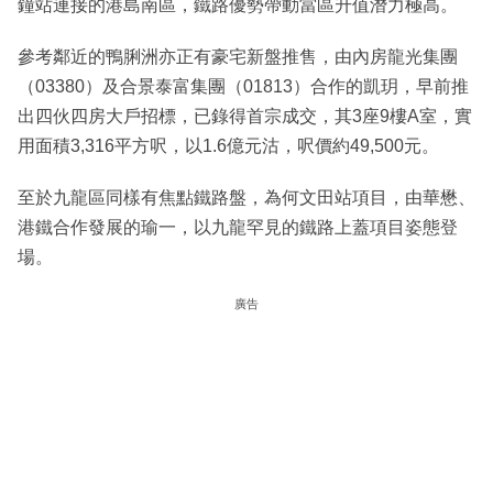
鐘站連接的港島南區，鐵路優勢帶動當區升值潛力極高。
參考鄰近的鴨脷洲亦正有豪宅新盤推售，由內房龍光集團
（03380）及合景泰富集團（01813）合作的凱玥，早前推
出四伙四房大戶招標，已錄得首宗成交，其3座9樓A室，實
用面積3,316平方呎，以1.6億元沽，呎價約49,500元。
至於九龍區同樣有焦點鐵路盤，為何文田站項目，由華懋、
港鐵合作發展的瑜一，以九龍罕見的鐵路上蓋項目姿態登
場。
廣告