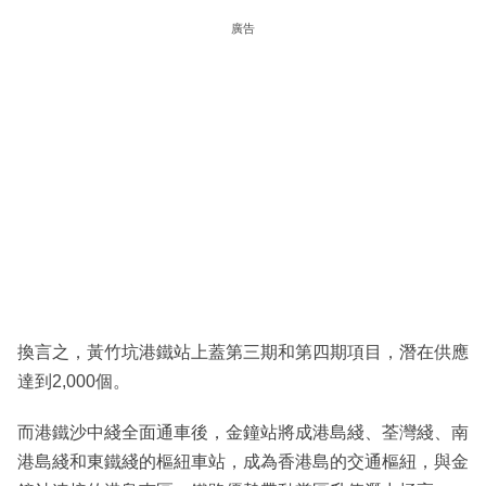
廣告
換言之，黃竹坑港鐵站上蓋第三期和第四期項目，潛在供應
達到2,000個。
而港鐵沙中綫全面通車後，金鐘站將成港島綫、荃灣綫、南
港島綫和東鐵綫的樞紐車站，成為香港島的交通樞紐，與金