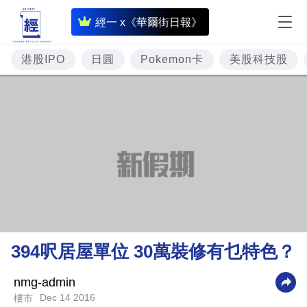
即
經一 x《華爾街日報》
時
財
港股IPO
日圓
Pokemon卡
美股科技股
經
專
題
投
資
樓
市
理
394呎居屋單位 30萬裝修有乜特色？
財
商
nmg-admin
Dec 14 2016
樓市
業