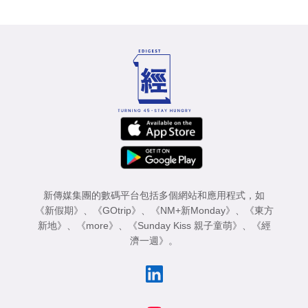
新傳媒集團的數碼平台包括多個網站和應用程式，如
《新假期》
、
《GOtrip》
、
《NM+新Monday》
、
《東方
新地》
、
《more》
、
《Sunday Kiss 親子童萌》
、
《經
濟一週》
。