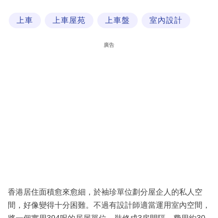
科
上車
上車屋苑
上車盤
室內設計
技
職
廣告
場
生
活
時
事
專
欄
訂
閱
香港居住面積愈來愈細，於袖珍單位劃分屋企人的私人空
專
間，好像變得十分困難。不過有設計師適當運用室內空間，
區