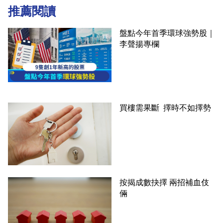
推薦閱讀
盤點今年首季環球強勢股｜
李聲揚專欄
買樓需果斷 擇時不如擇勢
按揭成數抉擇 兩招補血伎
倆