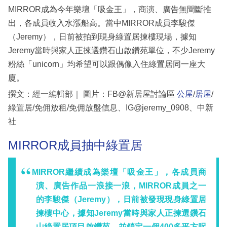
MIRROR成為今年樂壇「吸金王」，商演、廣告無間斷推
出，各成員收入水漲船高。當中MIRROR成員李駿傑
（Jeremy），日前被拍到現身綠置居揀樓現場，據知
Jeremy當時與家人正揀選鑽石山啟鑽苑單位，不少Jeremy
粉絲「unicorn」均希望可以跟偶像入住綠置居同一座大
廈。
撰文：經一編輯部｜ 圖片：FB@新居屋討論區
公屋
/
居屋
/
綠置居/免佣放租/免佣放盤信息、IG@jeremy_0908、中新
社
MIRROR成員抽中綠置居
MIRROR繼續成為樂壇「吸金王」，各成員商
演、廣告作品一浪接一浪，MIRROR成員之一
的李駿傑（Jeremy），日前被發現現身綠置居
揀樓中心，據知Jeremy當時與家人正揀選鑽石
山綠置居項目啟鑽苑，並鎖定一個400多平方呎