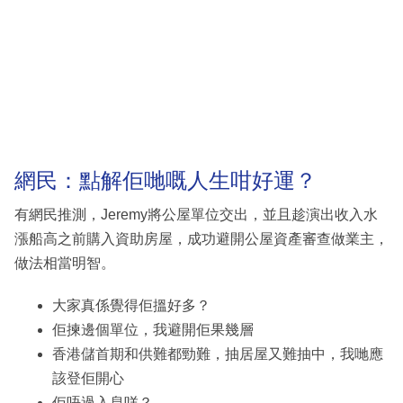
網民：點解佢哋嘅人生咁好運？
有網民推測，Jeremy將公屋單位交出，並且趁演出收入水
漲船高之前購入資助房屋，成功避開公屋資產審查做業主，
做法相當明智。
大家真係覺得佢搵好多？
佢揀邊個單位，我避開佢果幾層
香港儲首期和供難都勁難，抽居屋又難抽中，我哋應
該登佢開心
佢唔過入息咩？