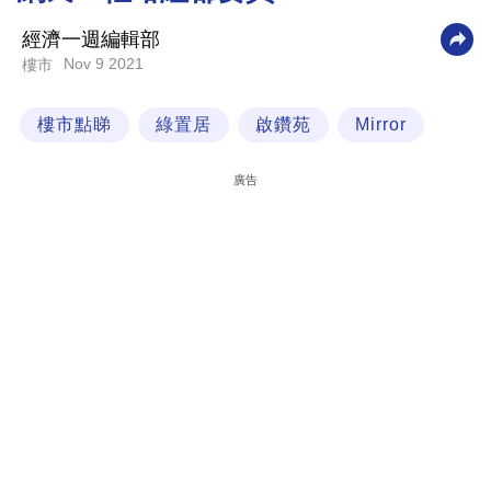
科
經濟一週編輯部
技
Nov 9 2021
樓市
職
樓市點睇
綠置居
啟鑽苑
Mirror
場
生
廣告
活
時
事
專
欄
訂
閱
專
區