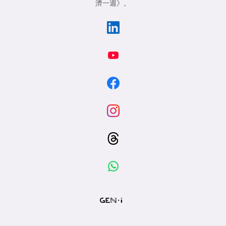
濟一週》
。