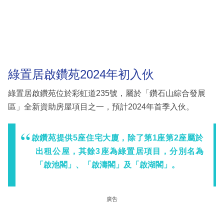
綠置居啟鑽苑2024年初入伙
綠置居啟鑽苑位於彩虹道235號，屬於「鑽石山綜合發展
區」全新資助房屋項目之一，預計2024年首季入伙。
啟鑽苑提供5座住宅大廈，除了第1座第2座屬於
出租公屋，其餘3座為綠置居項目，分別名為
「啟池閣」、「啟濤閣」及「啟湖閣」。
廣告