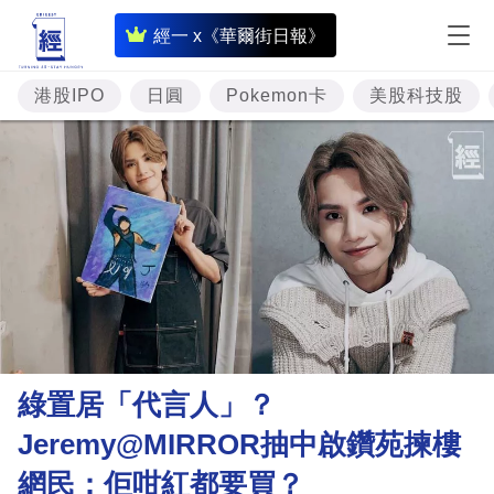
即
經一 x《華爾街日報》
時
財
港股IPO
日圓
Pokemon卡
美股科技股
經
專
題
投
資
樓
市
理
綠置居「代言人」？
財
Jeremy@MIRROR抽中啟鑽苑揀樓
商
網民：佢咁紅都要買？
業