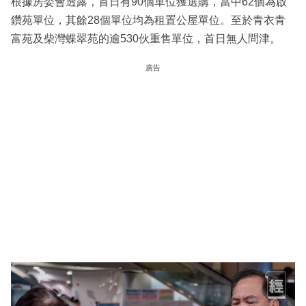
根據房委會透露，首日有90個單位獲選購，當中62個為啟
鑽苑單位，其餘28個單位均為租置公屋單位。至於青衣青
富苑及柴灣蝶翠苑的逾530伙重售單位，首日無人問津。
廣告