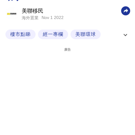
科
美聯移民
技
Nov 1 2022
海外置業
職
樓市點睇
經一專欄
美聯環球
場
英國置業
生
廣告
活
時
事
專
欄
訂
閱
專
區