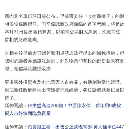
新內閣名單仍於日前公布，早前獲委任「收拾爛攤子」的財
相侯俊偉將留任。而辛偉誠新政府面臨的首項考驗，將是於
本月31日提出新預算案，以填補公共財政黑洞，挽救前任
首相的財政危機。
財相亦於早前大刀闊斧取消卓慧思政府提出的減稅措施，但
聰明的讀者亦應該注意到，針對物業印花稅的部份並未有刪
減，相信與英國望吸納
更多國外投資者及本地買家入市有關，有助刺激當地經濟。
到底新任政府將推出何樣措拖救經濟，各位讀者就要拭目以
待了。
延伸閱讀：
銀主盤高達200個！中原陳永傑：舊年用9成按
揭入市好快面臨負資產
延伸閱讀：
拍賣銀主盤｜出售公屋湧現筍盤 黃大仙單位447