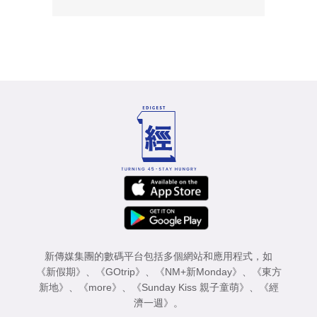
新傳媒集團的數碼平台包括多個網站和應用程式，如
《新假期》
、
《GOtrip》
、
《NM+新Monday》
、
《東方
新地》
、
《more》
、
《Sunday Kiss 親子童萌》
、
《經
濟一週》
。