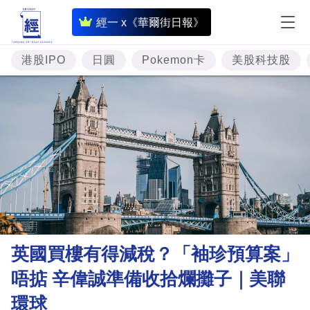
即
經一 x《華爾街日報》
時
財
港股IPO
日圓
Pokemon卡
美股科技股
經
專
題
投
資
樓
市
理
英國買樓有得減稅？「袖珍預算案」
財
唔掂 辛偉誠準備收拾爛攤子｜美聯
商
環球
業