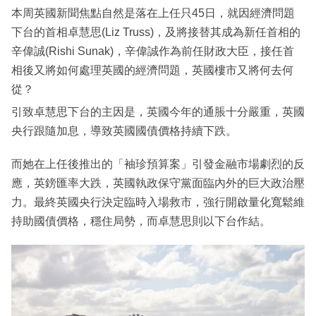
本周英國新聞焦點自然是落在上任只45日，就因經濟問題
下台的首相卓慧思(Liz Truss)，及將接替其成為新任首相的
辛偉誠(Rishi Sunak)，辛偉誠作為前任財政大臣，接任首
相後又將如何處理英國的經濟問題，英國樓市又將何去何
從？
引致卓慧思下台的主因是，英國今年的通脹十分嚴重，英國
央行跟隨加息，導致英國國債價格持續下跌。
而她在上任後推出的「袖珍預算案」引發金融市場劇烈的反
應，英鎊匯率大跌，英國執政保守黨面臨內外的巨大政治壓
力。最終英國央行決定臨時入場救市，強行開啟量化寬鬆維
持助國債價格，穩住局勢，而卓慧思則以下台作結。