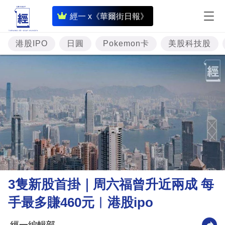
即
經一 x《華爾街日報》
時
財
港股IPO
日圓
Pokemon卡
美股科技股
經
專
題
投
資
樓
市
理
3隻新股首掛｜周六福曾升近兩成 每
財
手最多賺460元︳港股ipo
商
業