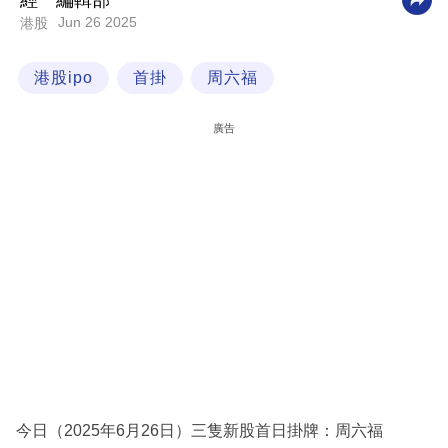
經一編輯部
Jun 26 2025
港股
科
技
港股ipo
首掛
周六福
職
場
廣告
生
活
時
事
專
欄
訂
閱
專
今日（2025年6月26日）三隻新股首日掛牌：周六福
區