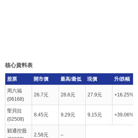
核心資料表
股票
開市價
最高/最低
現價
升/跌幅
周六福
26.7元
28.6元
27.9元
+16.25%
(06168)
聖貝拉
8.45元
9.29元
9.15元
+39.06%
(02508)
穎通控股
2.58元
–