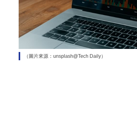
（圖片來源：unsplash@Tech Daily）