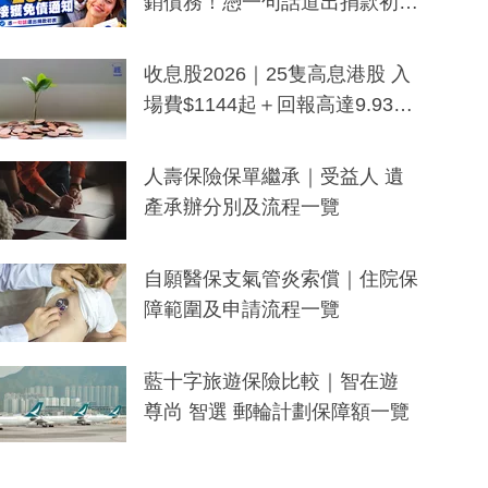
銷債務！憑一句話道出捐款初
衷：加州26萬人接獲免債通知、
一度被誤當詐騙手段
收息股2026｜25隻高息港股 入
場費$1144起＋回報高達9.93
厘！持續更新
人壽保險保單繼承｜受益人 遺
產承辦分別及流程一覽
自願醫保支氣管炎索償｜住院保
障範圍及申請流程一覽
藍十字旅遊保險比較｜智在遊
尊尚 智選 郵輪計劃保障額一覽