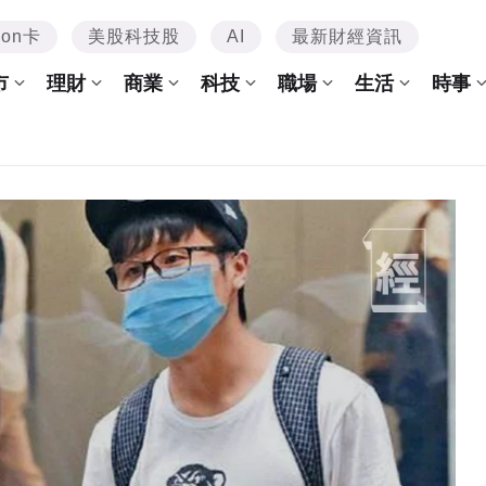
mon卡
美股科技股
AI
最新財經資訊
市
理財
商業
科技
職場
生活
時事