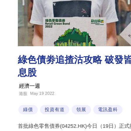
綠色債劵追揸沽攻略 破發皆
息股
經濟一週
May 19 2022
港股
綠債
投資有道
領展
電訊盈科
首批綠色零售債券(04252.HK)今日（19日）正式