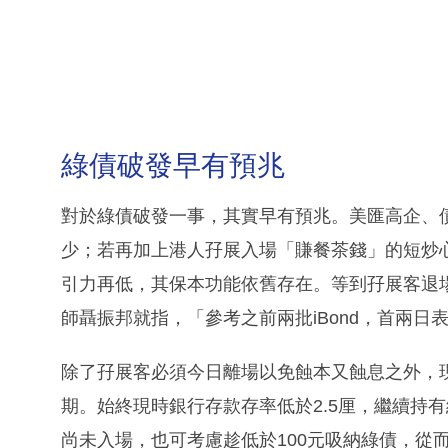
綠債破發早有預兆
對於綠債破發一事，其實早有預兆。美匯高企、債
少；若再加上港人孖展入場「賺餐茶錢」的短炒
引力再低，其保本功能依舊存在。等到孖展客退
師聶振邦就指，「參考之前兩批iBond，首兩
除了孖展客必須今日離場以免蝕本又蝕息之外，
期。始終現時銀行存款存率低於2.5厘，繼續持
尚未入場，也可考慮趁低於100元吸納綠債，從