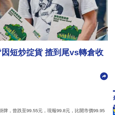
因短炒掟貨 揸到尾vs轉倉收
掛牌，曾跌至99.55元，現報99.8元，比開市價99.95