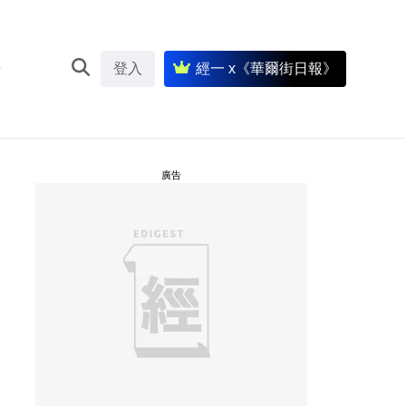
登入
經一 x《華爾街日報》
廣告