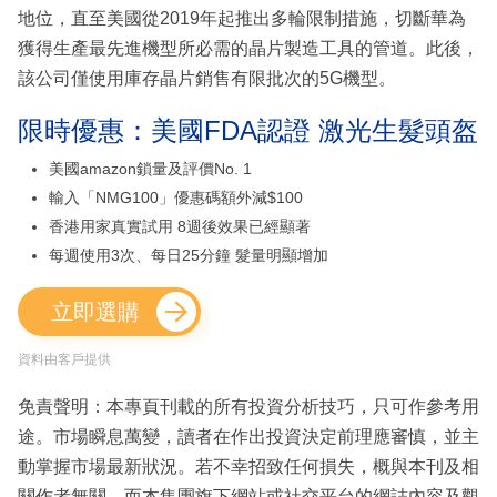
地位，直至美國從2019年起推出多輪限制措施，切斷華為
獲得生產最先進機型所必需的晶片製造工具的管道。此後，
該公司僅使用庫存晶片銷售有限批次的5G機型。
限時優惠：美國FDA認證 激光生髮頭盔
美國amazon鎖量及評價No. 1
輸入「NMG100」優惠碼額外減$100
香港用家真實試用 8週後效果已經顯著
每週使用3次、每日25分鐘 髮量明顯增加
立即選購
資料由客戶提供
免責聲明：本專頁刊載的所有投資分析技巧，只可作參考用
途。市場瞬息萬變，讀者在作出投資決定前理應審慎，並主
動掌握市場最新狀況。若不幸招致任何損失，概與本刊及相
關作者無關。而本集團旗下網站或社交平台的網誌內容及觀