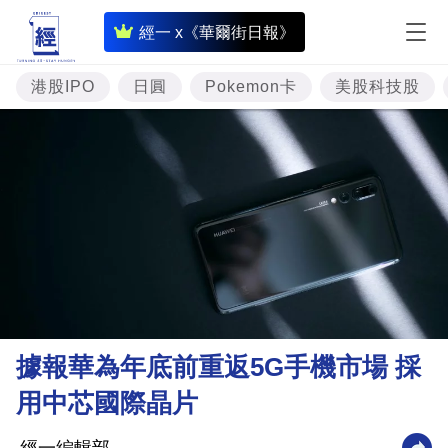
即
經一 x《華爾街日報》
時
財
港股IPO
日圓
Pokemon卡
美股科技股
經
專
題
投
資
樓
市
理
據報華為年底前重返5G手機市場 採
財
用中芯國際晶片
商
業