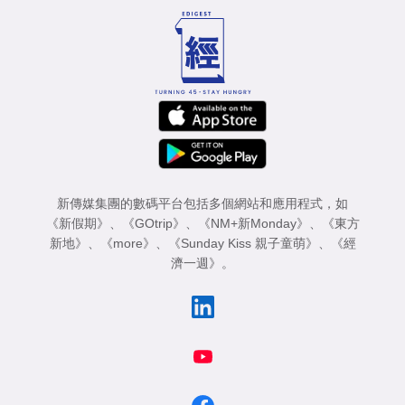
新傳媒集團的數碼平台包括多個網站和應用程式，如
《新假期》
、
《GOtrip》
、
《NM+新Monday》
、
《東方
新地》
、
《more》
、
《Sunday Kiss 親子童萌》
、
《經
濟一週》
。