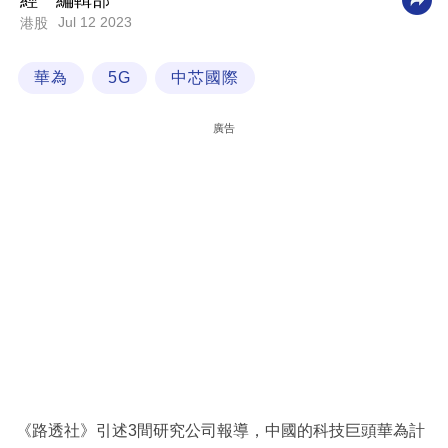
經一編輯部
Jul 12 2023
港股
科
技
華為
5G
中芯國際
職
場
廣告
生
活
時
事
專
欄
訂
閱
專
《路透社》引述3間研究公司報導，中國的科技巨頭華為計
區