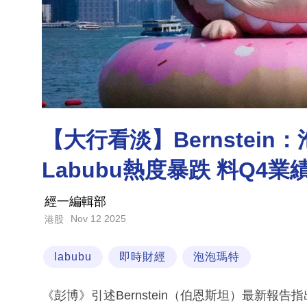
【大行看淡】Bernstei
Labubu熱度暴跌 料Q4業
經一編輯部
Nov 12 2025
港股
labubu
即時財經
泡泡瑪特
《彭博》引述Bernstein（伯恩斯坦）最新報告