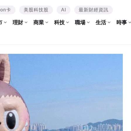
mon卡
美股科技股
AI
最新財經資訊
市
理財
商業
科技
職場
生活
時事