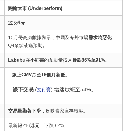
跑輸大市 (Underperform)
225港元
10月份高頻數據顯示，中國及海外市場
需求均惡化
，
Q4業績或遜預期。
Labubu
在
小紅書
的互動量按月
暴跌86%至91%
。
–
線上GMV
跌至
16個月新低
。
–
線下交易
(
) 增速放緩至54%。
支付寶
交易量顯著下滑
，反映賣家庫存積壓。
最新報216港元，下跌3.2%。