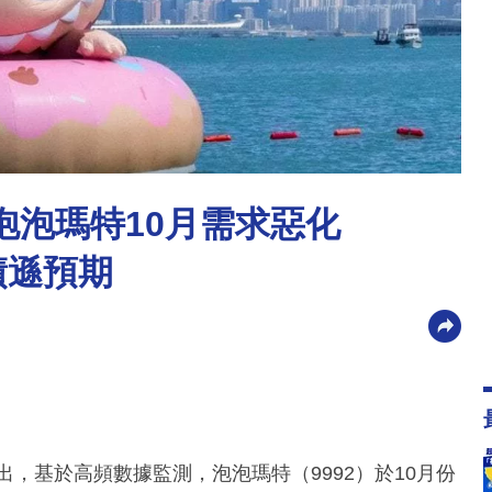
n：泡泡瑪特10月需求惡化
績遜預期
指出，基於高頻數據監測，泡泡瑪特（9992）於10月份