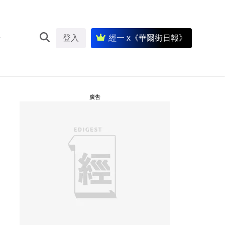
登入
經一 x《華爾街日報》
廣告