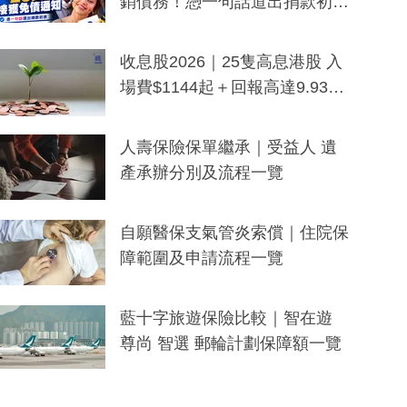
銷債務！憑一句話道出捐款初
衷：加州26萬人接獲免債通知、
一度被誤當詐騙手段
收息股2026｜25隻高息港股 入
場費$1144起＋回報高達9.93
厘！持續更新
人壽保險保單繼承｜受益人 遺
產承辦分別及流程一覽
自願醫保支氣管炎索償｜住院保
障範圍及申請流程一覽
藍十字旅遊保險比較｜智在遊
尊尚 智選 郵輪計劃保障額一覽