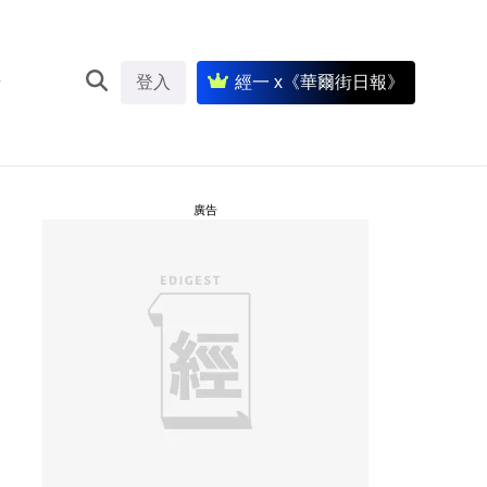
登入
經一 x《華爾街日報》
廣告