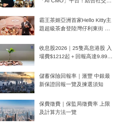
「AI CMO」平台！結合社交聆
聽與廣東話大模型 助中小企數
分鐘生成「貼地」宣傳短片
霸王茶姬亞洲首家Hello Kitty主
題超級茶倉登陸灣仔利東街 推
出首創「伯爵紅茶色」Hello Kitt
y及香港限定特調系列
收息股2026｜25隻高息港股 入
場費$1212起＋回報高達9.89
厘！持續更新
儲蓄保險回報率｜滙豐 中銀最
新保證回報一覽及揀選須知
保費徵費｜保監局徵費率 上限
及計算方法一覽