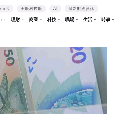
mon卡
美股科技股
AI
最新財經資訊
市
理財
商業
科技
職場
生活
時事