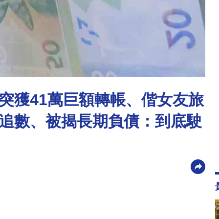
突獲41萬巨額轉帳、偕女友旅
追數、被揭長期負債：到底駛