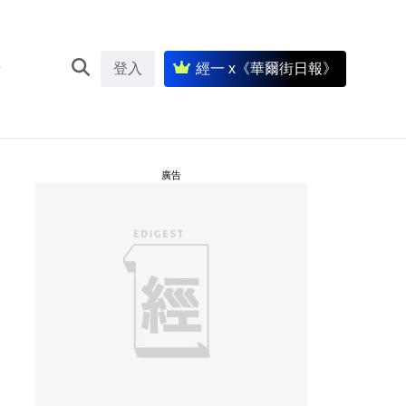
登入
經一 x《華爾街日報》
廣告