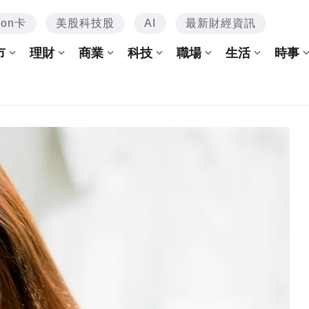
mon卡
美股科技股
AI
最新財經資訊
市
理財
商業
科技
職場
生活
時事