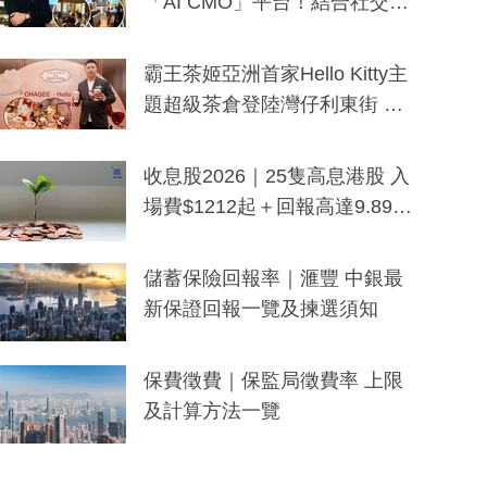
「AI CMO」平台！結合社交聆
聽與廣東話大模型 助中小企數
分鐘生成「貼地」宣傳短片
霸王茶姬亞洲首家Hello Kitty主
題超級茶倉登陸灣仔利東街 推
出首創「伯爵紅茶色」Hello Kitt
y及香港限定特調系列
收息股2026｜25隻高息港股 入
場費$1212起＋回報高達9.89
厘！持續更新
儲蓄保險回報率｜滙豐 中銀最
新保證回報一覽及揀選須知
保費徵費｜保監局徵費率 上限
及計算方法一覽