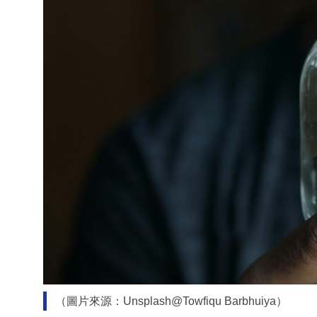
（圖片來源：Unsplash@Towfiqu Barbhuiya）