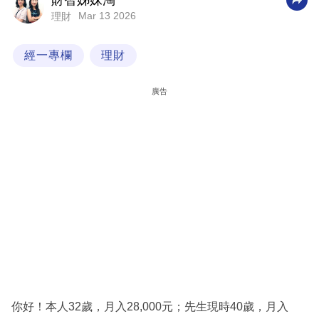
財智姊妹淘
Mar 13 2026
理財
科
技
經一專欄
理財
職
場
廣告
生
活
時
事
專
欄
訂
閱
專
你好！本人32歲，月入28,000元；先生現時40歲，月入
區