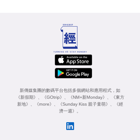
新傳媒集團的數碼平台包括多個網站和應用程式，如
《新假期》
、
《GOtrip》
、
《NM+新Monday》
、
《東方
新地》
、
《more》
、
《Sunday Kiss 親子童萌》
、
《經
濟一週》
。