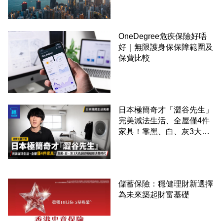
OneDegree危疾保險好唔
好｜無限護身保保障範圍及
保費比較
日本極簡奇才「澀谷先生」
完美減法生活、全屋僅4件
家具！靠黑、白、灰3大色
調逆襲精緻消費時代
儲蓄保險：穩健理財新選擇
為未來築起財富基礎