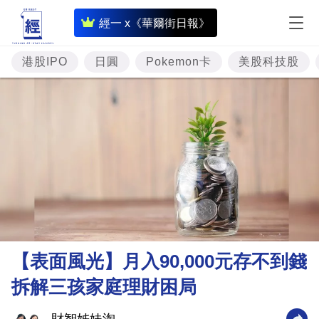
即
經一 x《華爾街日報》
時
財
港股IPO
日圓
Pokemon卡
美股科技股
經
專
題
投
資
樓
市
理
【表面風光】月入90,000元存不到錢
財
拆解三孩家庭理財困局
商
業