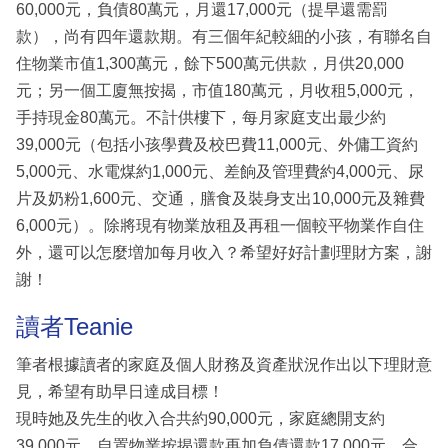
60,000元，負債80萬元，月還17,000元（提早還需罰
款），尚有四年還款期。有三個年紀較細的小孩，有聯名自
住物業市值1,300萬元，餘下500萬元供款，月供20,000
元；另一個工廈無按揭，市值180萬元，月收租5,000元，
手持現金80萬元。不計供樓下，每月家庭支出最少約
39,000元（包括小孩學費及校巴費11,000元、外傭工資約
5,000元、水電煤約1,000元、差餉及管理費約4,000元、尿
片及奶粉1,600元、交通，膳食及裝身支出10,000元及雜費
6,000元）。除將現有物業放租及再租一個較平物業作自住
外，還可以怎麼増加每月收入？希望好好計劃理財方案，謝
謝！
讀者Teanie
筆者根據讀者的家庭及個人財務及資產狀況作出以下理財意
見，希望有助早日達成目標！
現時她及先生的收入合共約90,000元，家庭總開支約
39,000元、自置物業按揭還款再加負債還款17,000元，合