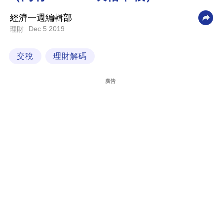
科
經濟一週編輯部
技
Dec 5 2019
理財
職
交稅
理財解碼
場
生
廣告
活
時
事
專
欄
訂
閱
專
區