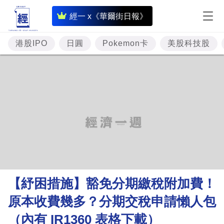
即
經一 x《華爾街日報》
時
財
港股IPO
日圓
Pokemon卡
美股科技股
經
專
題
投
資
樓
市
理
【紓困措施】豁免分期繳稅附加費！
財
原本收費幾多？分期交稅申請懶人包
商
（內有 IR1360 表格下載）
業