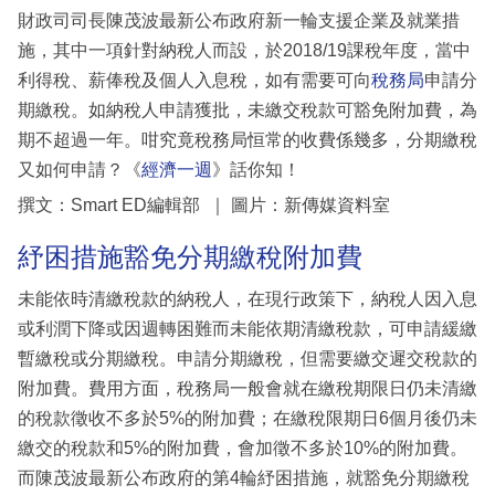
財政司司長陳茂波最新公布政府新一輪支援企業及就業措
施，其中一項針對納稅人而設，於2018/19課稅年度，當中
利得稅、薪俸稅及個人入息稅，如有需要可向
稅務局
申請分
期繳稅。如納稅人申請獲批，未繳交稅款可豁免附加費，為
期不超過一年。咁究竟稅務局恒常的收費係幾多，分期繳稅
又如何申請？《
經濟一週
》話你知！
撰文：Smart ED編輯部 ｜ 圖片：新傳媒資料室
紓困措施豁免分期繳稅附加費
未能依時清繳稅款的納稅人，在現行政策下，納稅人因入息
或利潤下降或因週轉困難而未能依期清繳稅款，可申請緩繳
暫繳稅或分期繳稅。申請分期繳稅，但需要繳交遲交稅款的
附加費。費用方面，稅務局一般會就在繳稅期限日仍未清繳
的稅款徵收不多於5%的附加費；在繳稅限期日6個月後仍未
繳交的稅款和5%的附加費，會加徵不多於10%的附加費。
而陳茂波最新公布政府的第4輪紓困措施，就豁免分期繳稅