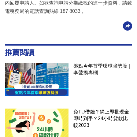
內回覆申請人。如欲查詢申請分期繳稅的進一步資料，請致
電稅務局的電話查詢熱線 187 8033 。
推薦閱讀
盤點今年首季環球強勢股｜
李聲揚專欄
免TU借錢？網上即批現金
即時到手？24小時貸款比
較2023