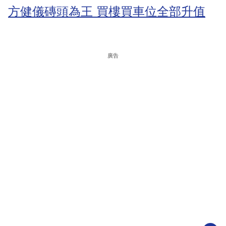
方健儀磚頭為王 買樓買車位全部升值
廣告