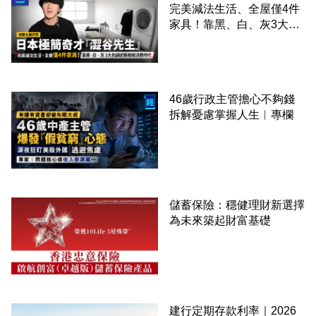
完美減法生活、全屋僅4件
家具！靠黑、白、灰3大色
調逆襲精緻消費時代
46歲行政主管擔心不夠錢
拆解憂慮掌握人生︳專欄
儲蓄保險：穩健理財新選擇
為未來築起財富基礎
建行定期存款利率｜2026