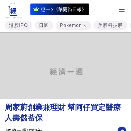
即
經一 x《華爾街日報》
時
財
港股IPO
日圓
Pokemon卡
美股科技股
經
專
題
投
資
樓
市
理
周家蔚創業兼理財 幫阿仔買定醫療
財
人壽儲蓄保
商
業