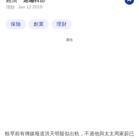
經濟一週編輯部
Jan 12 2018
理財
科
技
保險
創業
理財
職
場
廣告
生
活
時
事
專
欄
訂
閱
專
較早前有傳媒報道洪天明疑似出軌，不過他與太太周家蔚已
區