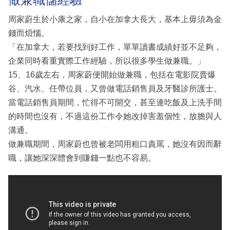
周家蔚生於小康之家，自小在加拿大長大，基本上毋須為金
錢而煩惱。
「在加拿大，若要找到好工作，單單讀書成績好並不足夠，
企業同時看重實際工作經驗，所以很多學生做兼職。」
15、16歲左右，周家蔚便開始做兼職，包括在電影院賣爆
谷、汽水、任帶位員，又曾做電話銷售員及牙醫診所護士。
當電話銷售員期間，忙得不可開交，甚至連吃飯及上洗手間
的時間也沒有，不過這份工作令她改掉害羞個性，放膽與人
溝通。
做兼職期間，周家蔚也曾被老闆用粗口責罵，她沒有因而辭
職，讓她深深體會到賺錢一點也不容易。