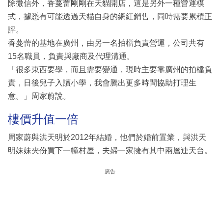
除微信外，香蔓蕾剛剛在天貓開店，這是另外一種營運模
式，據悉有可能透過天貓自身的網紅銷售，同時需要累積正
評。
香蔓蕾的基地在廣州，由另一名拍檔負責營運，公司共有
15名職員，負責與廠商及代理溝通。
「很多東西要學，而且需要變通，現時主要靠廣州的拍檔負
責，日後兒子入讀小學，我會騰出更多時間協助打理生
意。」周家蔚說。
樓價升值一倍
周家蔚與洪天明於2012年結婚，他們於婚前置業，與洪天
明妹妹夾份買下一幢村屋，夫婦一家擁有其中兩層連天台。
廣告