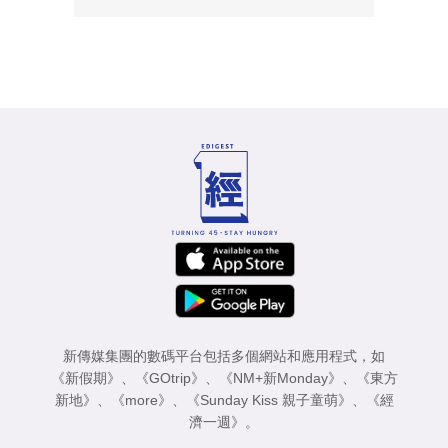
新傳媒集團的數碼平台包括多個網站和應用程式，如
《新假期》
、
《GOtrip》
、
《NM+新Monday》
、
《東方
新地》
、
《more》
、
《Sunday Kiss 親子童萌》
、
《經
濟一週》
。