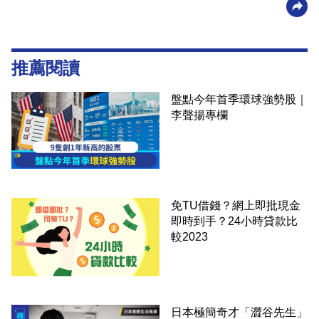
推薦閱讀
盤點今年首季環球強勢股｜
李聲揚專欄
免TU借錢？網上即批現金
即時到手？24小時貸款比
較2023
日本極簡奇才「澀谷先生」