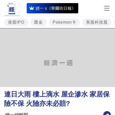
即
經一 x《華爾街日報》
時
財
港股IPO
匯金
Pokemon卡
美股科技股
經
專
題
投
資
樓
市
理
連日大雨 樓上滴水 屋企滲水 家居保
財
險不保 火險亦未必賠?
商
業