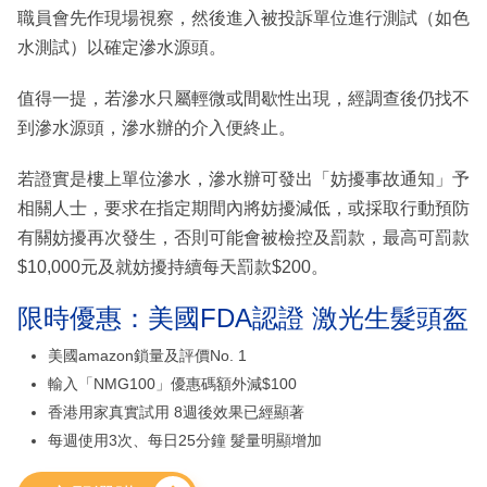
職員會先作現場視察，然後進入被投訴單位進行測試（如色
水測試）以確定滲水源頭。
值得一提，若滲水只屬輕微或間歇性出現，經調查後仍找不
到滲水源頭，滲水辦的介入便終止。
若證實是樓上單位滲水，滲水辦可發出「妨擾事故通知」予
相關人士，要求在指定期間內將妨擾減低，或採取行動預防
有關妨擾再次發生，否則可能會被檢控及罰款，最高可罰款
$10,000元及就妨擾持續每天罰款$200。
限時優惠：美國FDA認證 激光生髮頭盔
美國amazon鎖量及評價No. 1
輸入「NMG100」優惠碼額外減$100
香港用家真實試用 8週後效果已經顯著
每週使用3次、每日25分鐘 髮量明顯增加