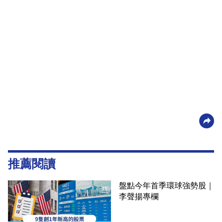
推薦閱讀
盤點今年首季環球強勢股｜
李聲揚專欄