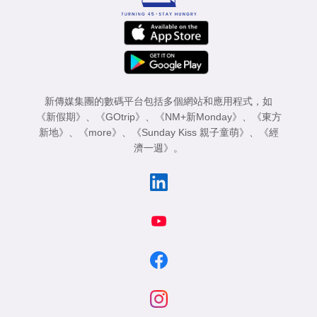
新傳媒集團的數碼平台包括多個網站和應用程式，如
《新假期》
、
《GOtrip》
、
《NM+新Monday》
、
《東方
新地》
、
《more》
、
《Sunday Kiss 親子童萌》
、
《經
濟一週》
。