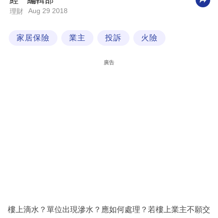
經一編輯部
Aug 29 2018
理財
科
技
家居保險
業主
投訴
火險
職
場
廣告
生
活
時
事
專
欄
訂
閱
專
樓上滴水？單位出現滲水？應如何處理？若樓上業主不願交
區