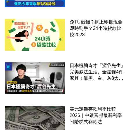
免TU借錢？網上即批現金
即時到手？24小時貸款比
較2023
日本極簡奇才「澀谷先生」
完美減法生活、全屋僅4件
家具！靠黑、白、灰3大色
調逆襲精緻消費時代
美元定期存款利率比較
2026｜中銀富邦最新利率
附階梯式存款法