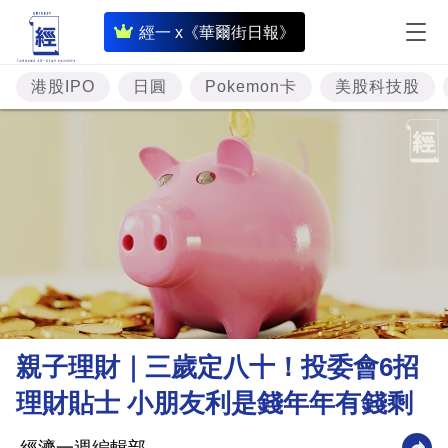
即
經一 x《華爾街日報》
時
財
港股IPO
日圓
Pokemon卡
美股科技股
經
專
題
投
資
樓
市
理
親子理財｜三歲定八十！投委會6招
財
理財貼士 小朋友利是錢年年有錢剩
商
業