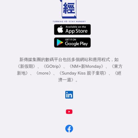
新傳媒集團的數碼平台包括多個網站和應用程式，如
《新假期》
、
《GOtrip》
、
《NM+新Monday》
、
《東方
新地》
、
《more》
、
《Sunday Kiss 親子童萌》
、
《經
濟一週》
。