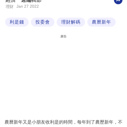
經濟一週編輯部
Jan 27 2022
理財
科
技
利是錢
投委會
理財解碼
農曆新年
職
場
廣告
生
活
時
事
專
欄
訂
閱
專
農曆新年又是小朋友收利是的時間，每年到了農歷新年，不
區