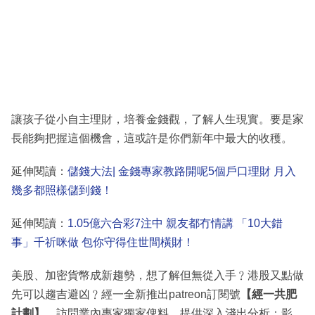
讓孩子從小自主理財，培養金錢觀，了解人生現實。要是家
長能夠把握這個機會，這或許是你們新年中最大的收穫。
延伸閱讀：
儲錢大法| 金錢專家教路開呢5個戶口理財 月入
幾多都照樣儲到錢！
延伸閱讀：
1.05億六合彩7注中 親友都冇情講 「10大錯
事」千祈咪做 包你守得住世間橫財！
美股、加密貨幣成新趨勢，想了解但無從入手﹖港股又點做
先可以趨吉避凶﹖經一全新推出patreon訂閱號
【經一共肥
計劃】
，訪問業內專家獨家俾料，提供深入淺出分析；影