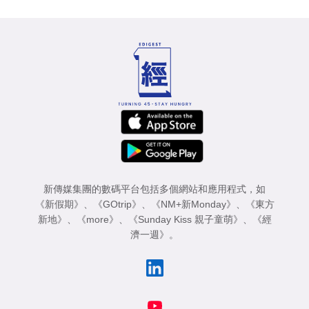
新傳媒集團的數碼平台包括多個網站和應用程式，如
《新假期》
、
《GOtrip》
、
《NM+新Monday》
、
《東方
新地》
、
《more》
、
《Sunday Kiss 親子童萌》
、
《經
濟一週》
。