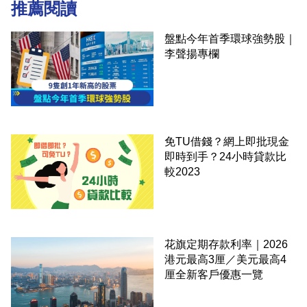
推薦閱讀
盤點今年首季環球強勢股｜
李聲揚專欄
免TU借錢？網上即批現金
即時到手？24小時貸款比
較2023
花旗定期存款利率｜2026
港元最高3厘／美元最高4
厘全新客戶優惠一覽