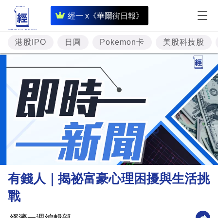
即
經一 x《華爾街日報》
時
財
港股IPO
日圓
Pokemon卡
美股科技股
經
專
題
投
資
樓
市
理
有錢人｜揭祕富豪心理困擾與生活挑
財
戰
商
業