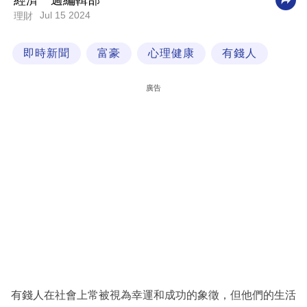
經濟一週編輯部
Jul 15 2024
理財
科
技
即時新聞
富豪
心理健康
有錢人
職
場
廣告
生
活
時
事
專
欄
訂
閱
專
有錢人在社會上常被視為幸運和成功的象徵，但他們的生活
區