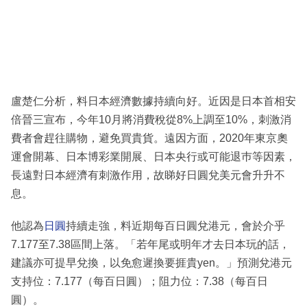
盧楚仁分析，料日本經濟數據持續向好。近因是日本首相安
倍晉三宣布，今年10月將消費稅從8%上調至10%，刺激消
費者會趕往購物，避免買貴貨。遠因方面，2020年東京奧
運會開幕、日本博彩業開展、日本央行或可能退巿等因素，
長遠對日本經濟有刺激作用，故睇好日圓兌美元會升升不
息。
他認為
日圓
持續走強，料近期每百日圓兌港元，會於介乎
7.177至7.38區間上落。「若年尾或明年才去日本玩的話，
建議亦可提早兌換，以免愈遲換要捱貴yen。」預測兌港元
支持位：7.177（每百日圓）；阻力位：7.38（每百日
圓）。