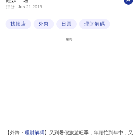
經濟一週
Jun 21 2019
理財
科
技
找換店
外幣
日圓
理財解碼
職
場
廣告
生
活
時
事
專
欄
訂
閱
專
【外幣・
理財解碼
】又到暑假旅遊旺季，年頭忙到年中，又
區