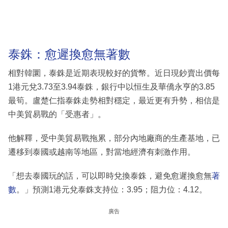
泰銖：愈遲換愈無著數
相對韓圜，泰銖是近期表現較好的貨幣。近日現鈔賣出價每
1港元兌3.73至3.94泰銖，銀行中以恒生及華僑永亨的3.85
最筍。盧楚仁指泰銖走勢相對穩定，最近更有升勢，相信是
中美貿易戰的「受惠者」。
他解釋，受中美貿易戰拖累，部分內地廠商的生產基地，已
遷移到泰國或越南等地區，對當地經濟有刺激作用。
「想去泰國玩的話，可以即時兌換泰銖，避免愈遲換愈無
著
數
。」預測1港元兌泰銖支持位：3.95；阻力位：4.12。
廣告