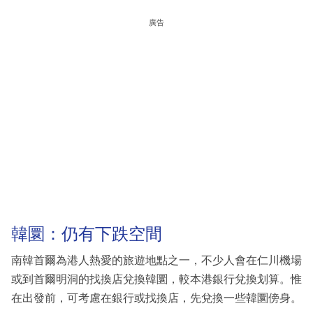
廣告
韓圜：仍有下跌空間
南韓首爾為港人熱愛的旅遊地點之一，不少人會在仁川機場
或到首爾明洞的找換店兌換韓圜，較本港銀行兌換划算。惟
在出發前，可考慮在銀行或找換店，先兌換一些韓圜傍身。