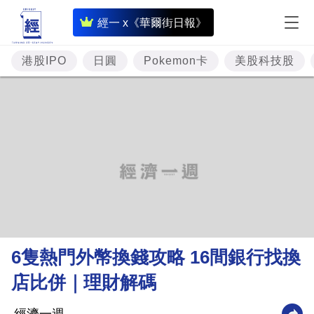
即
經一 x《華爾街日報》
時
財
港股IPO
日圓
Pokemon卡
美股科技股
經
專
題
投
資
樓
市
理
6隻熱門外幣換錢攻略 16間銀行找換
財
店比併｜理財解碼
商
業