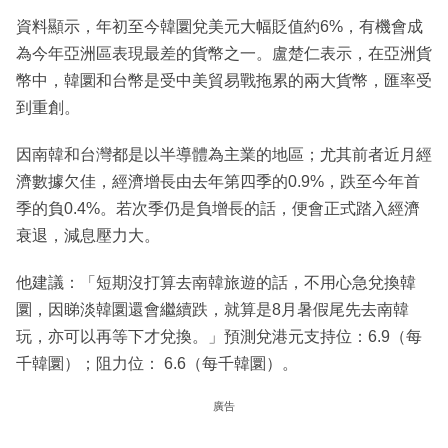
資料顯示，年初至今韓圜兌美元大幅貶值約6%，有機會成
為今年亞洲區表現最差的貨幣之一。盧楚仁表示，在亞洲貨
幣中，韓圜和台幣是受中美貿易戰拖累的兩大貨幣，匯率受
到重創。
因南韓和台灣都是以半導體為主業的地區；尤其前者近月經
濟數據欠佳，經濟增長由去年第四季的0.9%，跌至今年首
季的負0.4%。若次季仍是負增長的話，便會正式踏入經濟
衰退，減息壓力大。
他建議：「短期沒打算去南韓旅遊的話，不用心急兌換韓
圜，因睇淡韓圜還會繼續跌，就算是8月暑假尾先去南韓
玩，亦可以再等下才兌換。」預測兌港元支持位：6.9（每
千韓圜）；阻力位： 6.6（每千韓圜）。
廣告