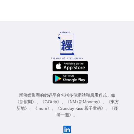
新傳媒集團的數碼平台包括多個網站和應用程式，如
《新假期》
、
《GOtrip》
、
《NM+新Monday》
、
《東方
新地》
、
《more》
、
《Sunday Kiss 親子童萌》
、
《經
濟一週》
。