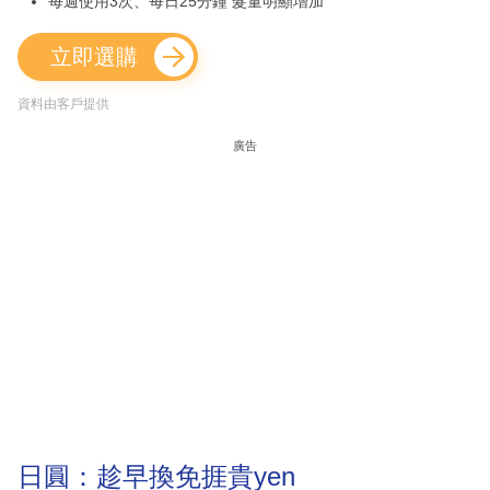
每週使用3次、每日25分鐘 髮量明顯增加
立即選購
資料由客戶提供
廣告
日圓：趁早換免捱貴yen