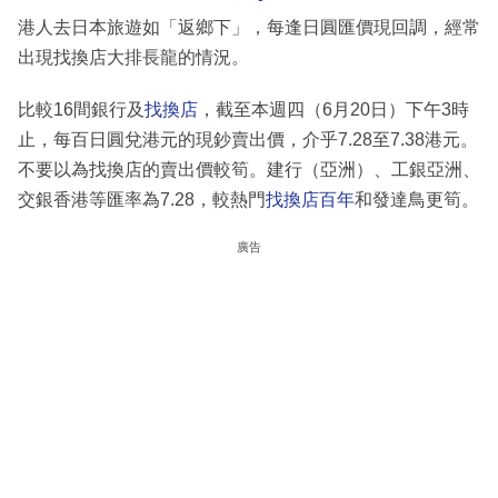
港人去日本旅遊如「返鄉下」，每逢日圓匯價現回調，經常
出現找換店大排長龍的情況。
比較16間銀行及
找換店
，截至本週四（6月20日）下午3時
止，每百日圓兌港元的現鈔賣出價，介乎7.28至7.38港元。
不要以為找換店的賣出價較筍。建行（亞洲）、工銀亞洲、
交銀香港等匯率為7.28，較熱門
找換店百年
和發達鳥更筍。
廣告