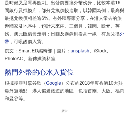
是時候叉足電再衝刺。出發前要換外幣傍身，比較本港16
間銀行及找換店，部分兌換價較進取，以韓圜為例，最高與
最抵兌換價相差逾6%。有外匯專家分享，在港人常去的旅
遊國家及地區中，預計未來兩、三個月，韓圜、歐元、英
鎊、澳元匯價會走弱；日圓及泰銖則看高一線，有意兌換
外
幣
，可吼靚價入貨。
撰文：Smart ED編輯部｜圖片：
unsplash
、iStock、
PhotoAC、新傳媒資料室
熱門外幣的心水入貨位
根據搜尋引擎谷歌（
Google
）公布的2018年度香港10大熱
爆外遊地點，港人偏愛旅遊的地區，包括首爾、大阪、福岡
和曼谷等。
廣告