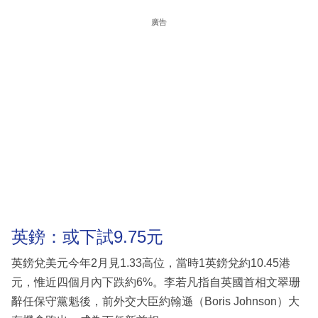
廣告
英鎊：或下試9.75元
英鎊兌美元今年2月見1.33高位，當時1英鎊兌約10.45港
元，惟近四個月內下跌約6%。李若凡指自英國首相文翠珊
辭任保守黨魁後，前外交大臣約翰遜（Boris Johnson）大