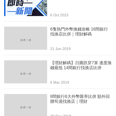
業
科
6 Oct 2023
技
6隻熱門外幣換錢攻略 16間銀行
職
找換店比併｜理財解碼
場
21 Jun 2019
生
活
【理財解碼】日圓跌穿7算 邊度換
錢最抵 14間銀行找換店比併
時
事
6 Mar 2019
專
欄
8間銀行6大外幣匯率比併 額外回
贈筍過找換店｜理財
訂
閱
20 Dec 2018