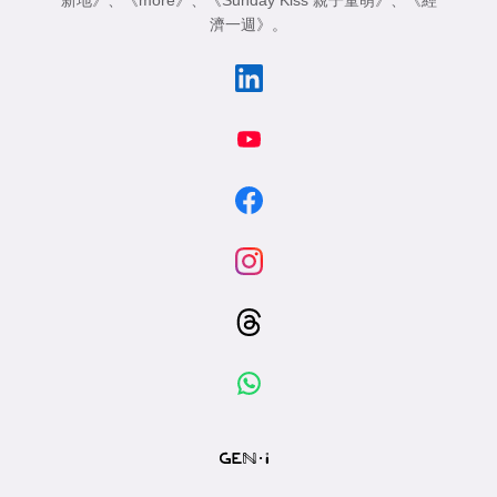
新地》
、
《more》
、
《Sunday Kiss 親子童萌》
、
《經
濟一週》
。