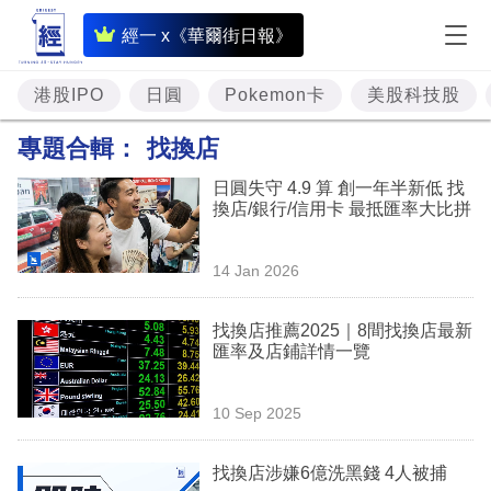
即
經一 x《華爾街日報》
時
財
港股IPO
日圓
Pokemon卡
美股科技股
經
專題合輯：
找換店
專
日圓失守 4.9 算 創一年半新低 找
題
換店/銀行/信用卡 最抵匯率大比拼
投
14 Jan 2026
資
樓
找換店推薦2025｜8間找換店最新
匯率及店鋪詳情一覽
市
理
10 Sep 2025
財
找換店涉嫌6億洗黑錢 4人被捕
商