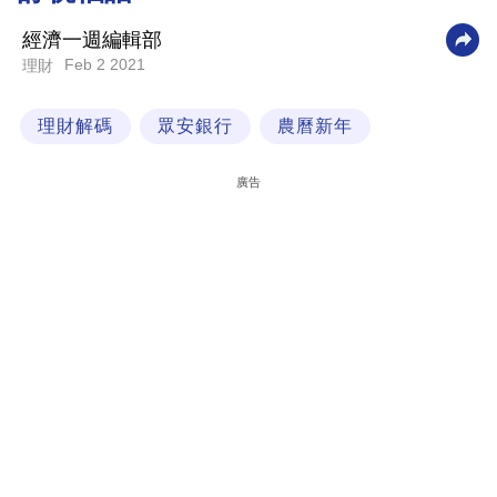
科
經濟一週編輯部
技
Feb 2 2021
理財
職
理財解碼
眾安銀行
農曆新年
場
生
廣告
活
時
事
專
欄
訂
閱
專
區