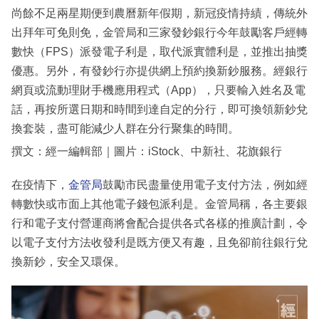
尚餘不足兩星期便到農曆新年假期，新冠疫情持績，傳統外
出拜年可免則免，金管局和三家發鈔銀行今年鼓勵客戶經轉
數快（FPS）派發電子利是，取代派實體利是，並推出抽獎
優惠。另外，有發鈔行亦提供網上預約換新鈔服務。經銀行
網頁或流動理財手機應用程式（App），只要輸入姓名及電
話，再按所選日期和時間到達自定的分行，即可換領新鈔兌
換套裝，盡可能減少人群在分行聚集的時間。
撰文：經一編輯部｜圖片：iStock、中新社、花旗銀行
在疫情下，
金管局
鼓勵市民盡量使用電子支付方法，例如經
轉數快或市面上其他電子錢包派利是。金管局稱，各主要銀
行和電子支付營運商將會配合提供各式各樣的推廣計劃，令
以電子支付方法收發利是既方便又有趣，且免卻前往銀行兌
換新鈔，安全又環保。