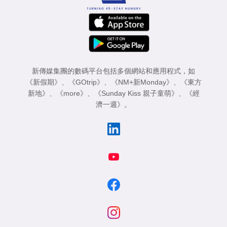
新傳媒集團的數碼平台包括多個網站和應用程式，如
《新假期》
、
《GOtrip》
、
《NM+新Monday》
、
《東方
新地》
、
《more》
、
《Sunday Kiss 親子童萌》
、
《經
濟一週》
。