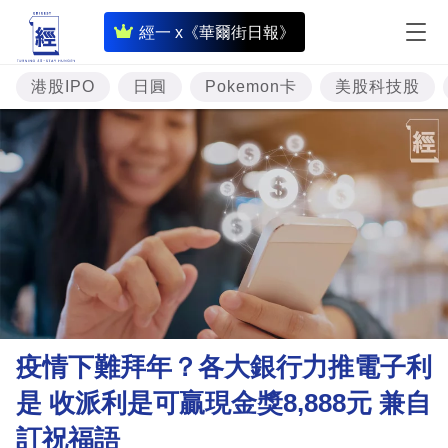
即
經一 x《華爾街日報》
時
財
港股IPO
日圓
Pokemon卡
美股科技股
經
專
題
投
資
樓
市
理
疫情下難拜年？各大銀行力推電子利
財
是 收派利是可贏現金獎8,888元 兼自
商
訂祝福語
業