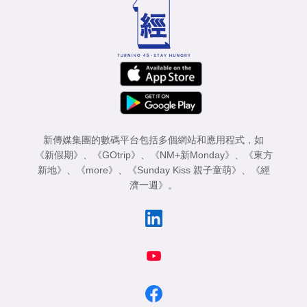
新傳媒集團的數碼平台包括多個網站和應用程式，如
《新假期》
、
《GOtrip》
、
《NM+新Monday》
、
《東方
新地》
、
《more》
、
《Sunday Kiss 親子童萌》
、
《經
濟一週》
。