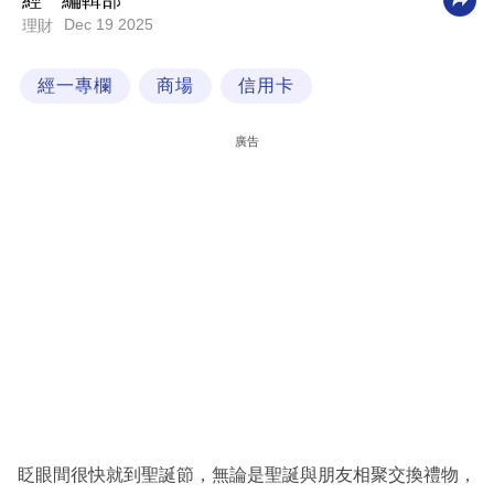
經一編輯部
Dec 19 2025
理財
科
技
經一專欄
商場
信用卡
職
場
廣告
生
活
時
事
專
欄
訂
閱
專
眨眼間很快就到聖誕節，無論是聖誕與朋友相聚交換禮物，
區