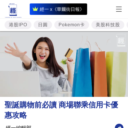
即
經一 x《華爾街日報》
時
財
港股IPO
日圓
Pokemon卡
美股科技股
經
專
題
投
資
樓
市
理
聖誕購物前必讀 商場聯乘信用卡優
財
惠攻略
商
業