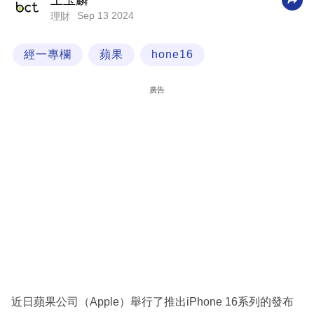
王玉麟
Sep 13 2024
理財
科
技
經一專欄
蘋果
hone16
職
場
廣告
生
活
時
事
專
欄
訂
閱
專
近日蘋果公司（Apple）舉行了推出iPhone 16系列的發布
區