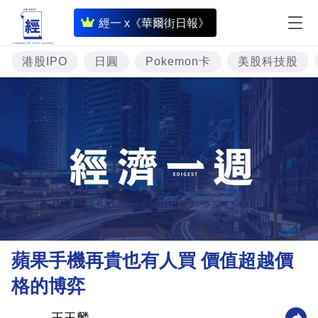
即
經一 x《華爾街日報》
時
財
港股IPO
日圓
Pokemon卡
美股科技股
經
專
題
投
資
樓
市
理
蘋果手機再貴也有人買 價值超越價
財
格的博弈
商
業