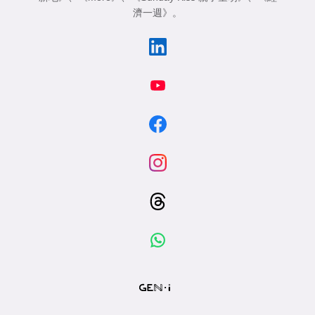
濟一週》
。