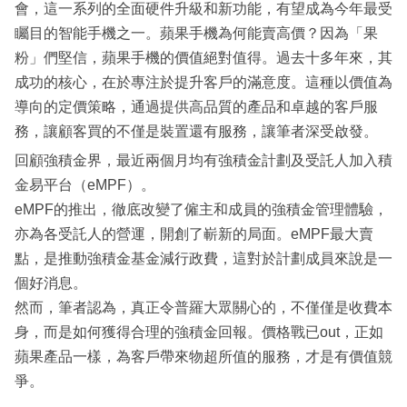
會，這一系列的全面硬件升級和新功能，有望成為今年最受
矚目的智能手機之一。蘋果手機為何能賣高價？因為「果
粉」們堅信，蘋果手機的價值絕對值得。過去十多年來，其
成功的核心，在於專注於提升客戶的滿意度。這種以價值為
導向的定價策略，通過提供高品質的產品和卓越的客戶服
務，讓顧客買的不僅是裝置還有服務，讓筆者深受啟發。
回顧強積金界，最近兩個月均有強積金計劃及受託人加入積
金易平台（eMPF）。
eMPF的推出，徹底改變了僱主和成員的強積金管理體驗，
亦為各受託人的營運，開創了嶄新的局面。eMPF最大賣
點，是推動強積金基金減行政費，這對於計劃成員來說是一
個好消息。
然而，筆者認為，真正令普羅大眾關心的，不僅僅是收費本
身，而是如何獲得合理的強積金回報。價格戰已out，正如
蘋果產品一樣，為客戶帶來物超所值的服務，才是有價值競
爭。