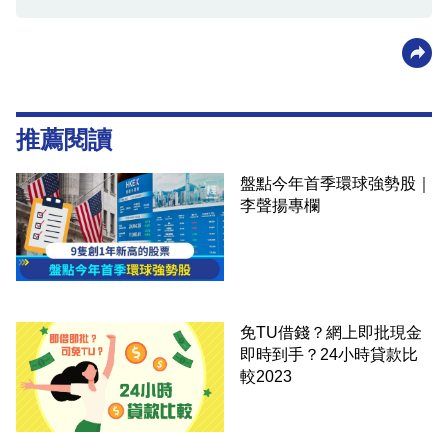
推薦閱讀
盤點今年首季環球強勢股｜
李聲揚專欄
免TU借錢？網上即批現金
即時到手？24小時貸款比
較2023