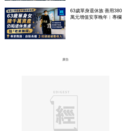
63歲單身退休族 善用380
萬元增值安享晚年︳專欄
廣告