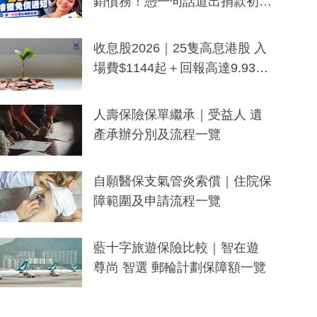
銷債務！憑一句話道出捐款初
衷：加州26萬人接獲免債通知、
一度被誤當詐騙手段
收息股2026｜25隻高息港股 入
場費$1144起＋回報高達9.93
厘！持續更新
人壽保險保單繼承｜受益人 遺
產承辦分別及流程一覽
自願醫保支氣管炎索償｜住院保
障範圍及申請流程一覽
藍十字旅遊保險比較｜智在遊
尊尚 智選 郵輪計劃保障額一覽