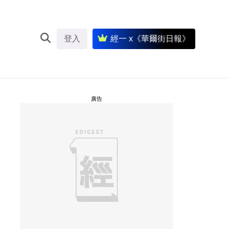
登入
經一 x《華爾街日報》
廣告