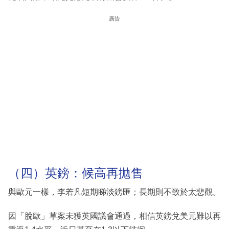
廣告
（四）英鎊：候高再拋售
與歐元一樣，李若凡短期睇淡鎊匯；長期則不致於太悲觀。
因「脫歐」草案未獲英國議會通過，相信英鎊兌美元難以再