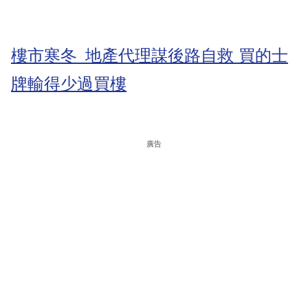
樓市寒冬 地產代理謀後路自救 買的士
牌輸得少過買樓
廣告