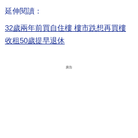
延伸閱讀：
32歲兩年前買自住樓 樓市跌想再買樓
收租50歲提早退休
廣告