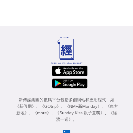
新傳媒集團的數碼平台包括多個網站和應用程式，如
《新假期》
、
《GOtrip》
、
《NM+新Monday》
、
《東方
新地》
、
《more》
、
《Sunday Kiss 親子童萌》
、
《經
濟一週》
。