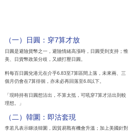
（一）日圓：穿7算才放
日圓是避險貨幣之一，避險情緒高漲時，日圓受到支持；惟
美、日貨幣政策分歧，又續打壓日圓。
料每百日圓兌港元在介乎6.83至7算區間上落，未來兩、三
個月仍會在7算徘徊，亦未必再回落至6.8以下。
「現時持有日圓想沽出，不算太抵，可吼穿7算才沽出則較
理想。」
（二）韓圜：即沽套現
李若凡表示睇淡韓圜，因貿易戰有機會升溫；加上美國針對