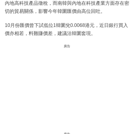
內地高科技產品徵稅，而南韓與內地在科技產業方面存在密
切的貿易關係，影響今年韓圜匯價由高位回吐。
10月份匯價曾下試低位1韓圜兌0.0068港元，近日銀行買入
價亦相若，料難賺價差，建議沽韓圜套現。
廣告