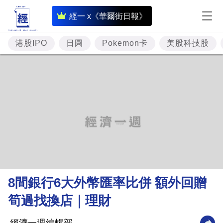
即
經一 x《華爾街日報》
時
財
港股IPO
日圓
Pokemon卡
美股科技股
經
專
題
投
資
樓
市
理
8間銀行6大外幣匯率比併 額外回贈
財
筍過找換店｜理財
商
業