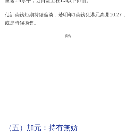
重返1.4水平，近日甚至在1.3以下徘徊。
估計英鎊短期持續偏淡，若明年1英鎊兌港元高見10.27，
或是時候拋售。
廣告
（五）加元：持有無妨