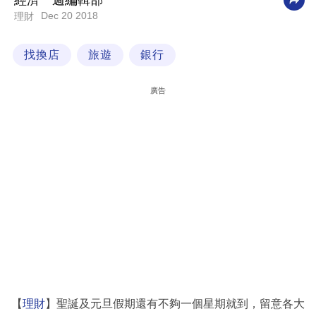
經濟一週編輯部
Dec 20 2018
理財
科
技
找換店
旅遊
銀行
職
場
廣告
生
活
時
事
專
欄
訂
閱
專
【
理財
】聖誕及元旦假期還有不夠一個星期就到，留意各大
區