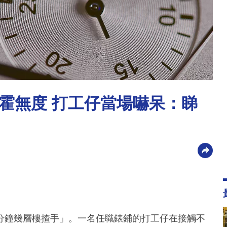
霍無度 打工仔當場嚇呆：睇
分鐘幾層樓揸手」。一名任職錶鋪的打工仔在接觸不