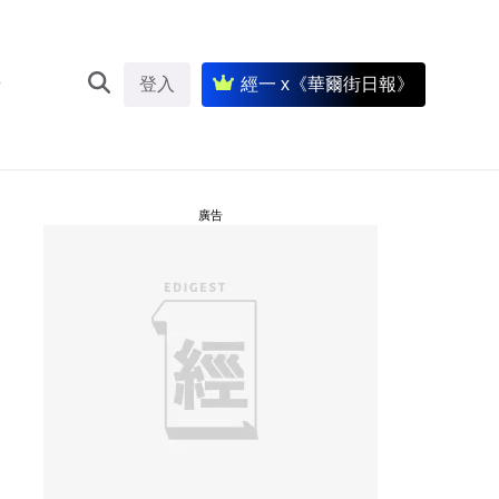
登入
經一 x《華爾街日報》
廣告