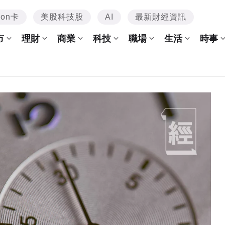
mon卡
美股科技股
AI
最新財經資訊
市
理財
商業
科技
職場
生活
時事