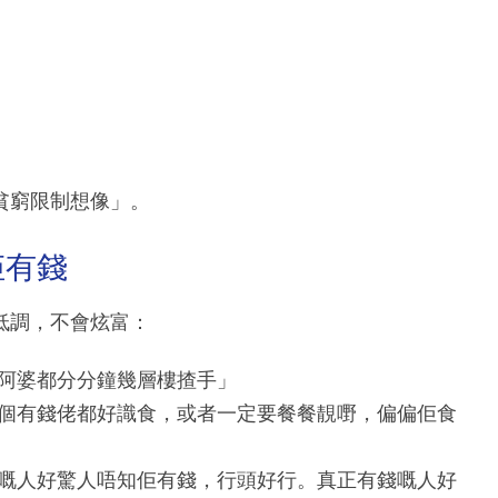
貧窮限制想像」。
佢有錢
低調，不會炫富：
阿婆都分分鐘幾層樓揸手」
個有錢佬都好識食，或者一定要餐餐靚嘢，偏偏佢食
嘅人好驚人唔知佢有錢，行頭好行。真正有錢嘅人好