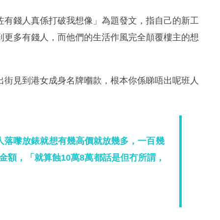
咗有錢人真係打破我想像」為題發文，指自己的新工
到更多有錢人，而他們的生活作風完全顛覆樓主的想
出街見到港女成身名牌嗰款，根本你係睇唔出呢班人
人落嚟放錶就想有幾高價就放幾多，一百幾
金額，「就算蝕10萬8萬都話是但冇所謂，