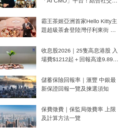
「AI CMO」平台！結合社交聆
聽與廣東話大模型 助中小企數
分鐘生成「貼地」宣傳短片
霸王茶姬亞洲首家Hello Kitty主
題超級茶倉登陸灣仔利東街 推
出首創「伯爵紅茶色」Hello Kitt
y及香港限定特調系列
收息股2026｜25隻高息港股 入
場費$1212起＋回報高達9.89
厘！持續更新
儲蓄保險回報率｜滙豐 中銀最
新保證回報一覽及揀選須知
保費徵費｜保監局徵費率 上限
及計算方法一覽