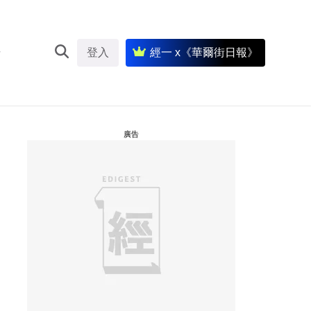
登入
經一 x《華爾街日報》
廣告