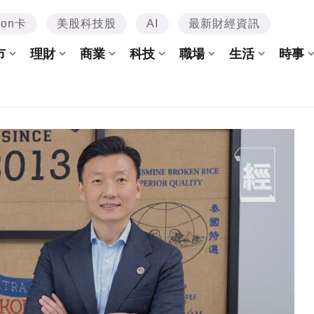
mon卡
美股科技股
AI
最新財經資訊
市
理財
商業
科技
職場
生活
時事