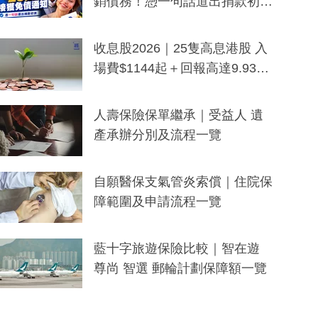
銷債務！憑一句話道出捐款初
衷：加州26萬人接獲免債通知、
一度被誤當詐騙手段
收息股2026｜25隻高息港股 入
場費$1144起＋回報高達9.93
厘！持續更新
人壽保險保單繼承｜受益人 遺
產承辦分別及流程一覽
自願醫保支氣管炎索償｜住院保
障範圍及申請流程一覽
藍十字旅遊保險比較｜智在遊
尊尚 智選 郵輪計劃保障額一覽