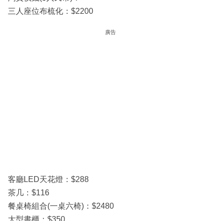
三人座位布梳化：$2200
廣告
客廳LED天花燈：$288
茶几：$116
餐桌椅組合(一桌六椅)：$2480
大型書櫃：$350