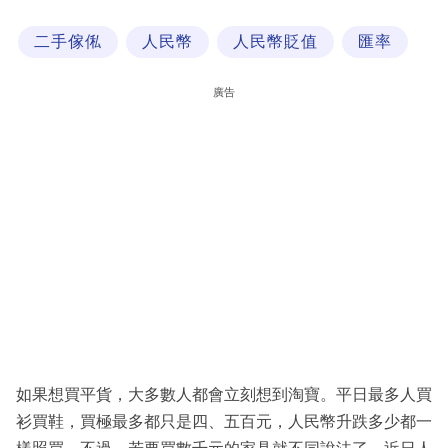
科
二手傢俬
人民幣
人民幣貶值
匯率
技
職
廣告
場
生
活
時
事
專
欄
訂
閱
如果想買平貨，大多數人都會立刻想到淘寶。平日最多人買
專
衫買鞋，買極最多都只是四、五百元，人民幣升跌多少都一
區