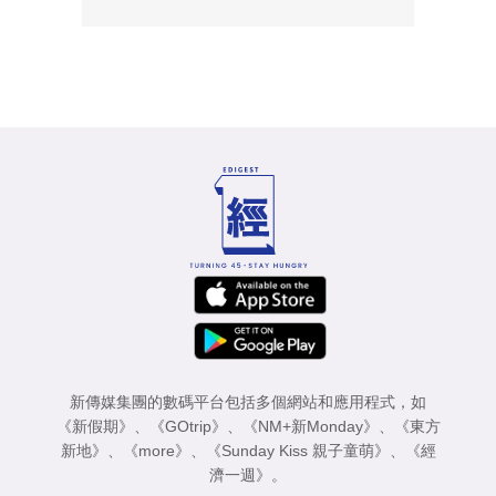
新傳媒集團的數碼平台包括多個網站和應用程式，如
《新假期》
、
《GOtrip》
、
《NM+新Monday》
、
《東方
新地》
、
《more》
、
《Sunday Kiss 親子童萌》
、
《經
濟一週》
。