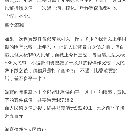
樣照買。不過，若要買數千元的家具就不同說法了。近日人
民幣持續貶值，一次過「淘」梳化、燈飾等傢俬都可以
「慳」不少。
撰文:高靖
如果一次過買幾件傢俬究竟可以「慳」多少？我們以上年同
期的匯率比較，上年7月中正是人民幣暴力貶價之前，每百
港元兌大概$80人民幣，而截止今日三點，每百港元兌大概
$86人民幣。小編於淘寶搜羅了一系列的傢俱作比較，人民
幣下跌之後，價錢只是打了個92折。不過，比香港買的
話，差不多平一半！
淘寶的傢俱基本上全部都比香港的平，以上年的匯率，買以
下的五件傢俱一共要港元$6738.2
而人民幣貶值之後，總共只需港元$6249.1，比之前平了接
近五百元。
淘寶價錢($人民幣)：