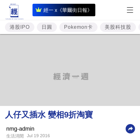
即
經一 x《華爾街日報》
時
財
港股IPO
日圓
Pokemon卡
美股科技股
經
專
題
投
資
樓
市
理
人仔又插水 變相9折淘寶
財
商
nmg-admin
Jul 19 2016
生活消閒
業