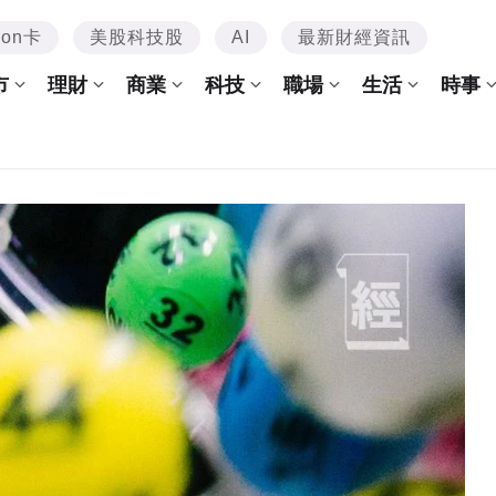
mon卡
美股科技股
AI
最新財經資訊
市
理財
商業
科技
職場
生活
時事