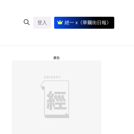
登入
經一 x《華爾街日報》
廣告