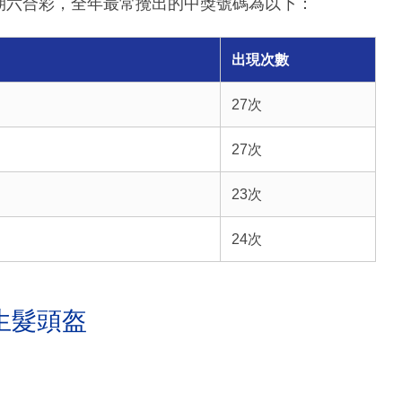
3期六合彩，全年最常攪出的中獎號碼為以下：
出現次數
27次
27次
23次
24次
生髮頭盔