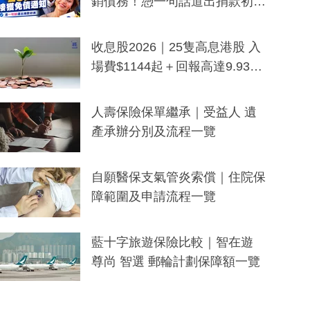
銷債務！憑一句話道出捐款初
衷：加州26萬人接獲免債通知、
一度被誤當詐騙手段
收息股2026｜25隻高息港股 入
場費$1144起＋回報高達9.93
厘！持續更新
人壽保險保單繼承｜受益人 遺
產承辦分別及流程一覽
自願醫保支氣管炎索償｜住院保
障範圍及申請流程一覽
藍十字旅遊保險比較｜智在遊
尊尚 智選 郵輪計劃保障額一覽