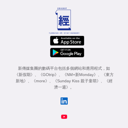
新傳媒集團的數碼平台包括多個網站和應用程式，如
《新假期》
、
《GOtrip》
、
《NM+新Monday》
、
《東方
新地》
、
《more》
、
《Sunday Kiss 親子童萌》
、
《經
濟一週》
。