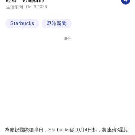
經濟一週編輯部
Oct 3 2023
生活消閒
科
技
Starbucks
即時新聞
職
場
廣告
生
活
時
事
專
欄
訂
閱
專
為慶祝國際咖啡日，Starbucks從10月4日起，將連續3星期
區