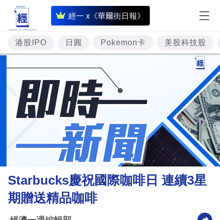
即
經一 x《華爾街日報》
時
財
港股IPO
日圓
Pokemon卡
美股科技股
經
專
題
投
資
樓
市
理
Starbucks慶祝國際咖啡日 連續3星
財
期贈送精品咖啡
商
業