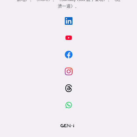
濟一週》
。