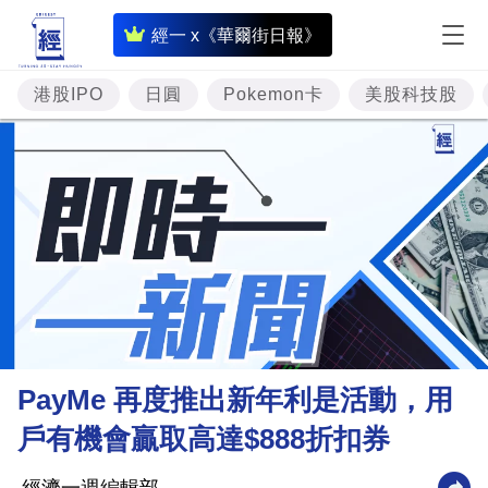
即
經一 x《華爾街日報》
時
財
港股IPO
日圓
Pokemon卡
美股科技股
經
專
題
投
資
樓
市
理
PayMe 再度推出新年利是活動，用
財
戶有機會贏取高達$888折扣券
商
業