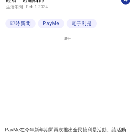
經濟一週編輯部
Feb 1 2024
生活消閒
科
技
即時新聞
PayMe
電子利是
職
場
廣告
生
活
時
事
專
欄
訂
閱
專
PayMe在今年新年期間再次推出全民搶利是活動。該活動
區