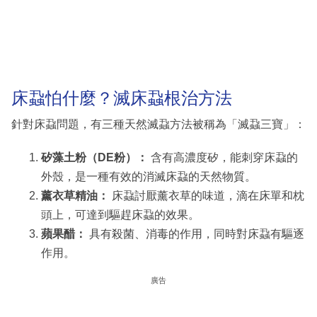
床蝨怕什麼？滅床蝨根治方法
針對床蝨問題，有三種天然滅蝨方法被稱為「滅蝨三寶」：
矽藻土粉（DE粉）：
含有高濃度矽，能刺穿床蝨的
外殼，是一種有效的消滅床蝨的天然物質。
薰衣草精油：
床蝨討厭薰衣草的味道，滴在床單和枕
頭上，可達到驅趕床蝨的效果。
蘋果醋：
具有殺菌、消毒的作用，同時對床蝨有驅逐
作用。
廣告