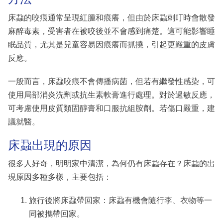
床蝨的咬痕通常呈現紅腫和痕癢，但由於床蝨刺叮時會散發
麻醉毒素，受害者在被咬後並不會感到痛楚。這可能影響睡
眠品質，尤其是兒童容易因痕癢而抓撓，引起更嚴重的皮膚
反應。
一般而言，床蝨咬痕不會傳播病菌，但若有繼發性感染，可
使用局部消炎洗劑或抗生素軟膏進行處理。對於過敏反應，
可考慮使用皮質類固醇膏和口服抗組胺劑。若傷口嚴重，建
議就醫。
床蝨出現的原因
很多人好奇，明明家中清潔，為何仍有床蝨存在？床蝨的出
現原因多種多樣，主要包括：
旅行後將床蝨帶回家：床蝨有機會隨行李、衣物等一
同被攜帶回家。