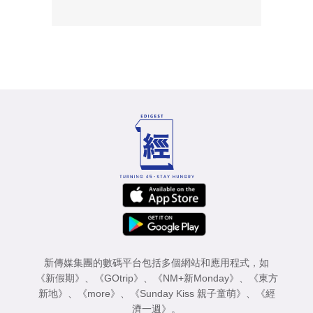
新傳媒集團的數碼平台包括多個網站和應用程式，如
《新假期》
、
《GOtrip》
、
《NM+新Monday》
、
《東方
新地》
、
《more》
、
《Sunday Kiss 親子童萌》
、
《經
濟一週》
。