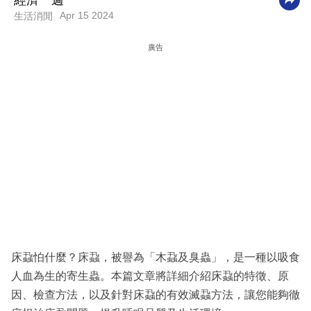
經濟一週
Apr 15 2024
生活消閒
科
技
廣告
職
場
生
活
時
事
專
欄
訂
床蝨怕什麼？床蝨，被譽為「木蝨及臭蟲」，是一種以吸食
閱
人血為生的寄生蟲。本篇文章將詳細介紹床蝨的特徵、原
專
因、檢查方法，以及針對床蝨的有效滅蝨方法，讓您能夠徹
區