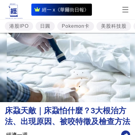
即
經一 x《華爾街日報》
時
財
港股IPO
日圓
Pokemon卡
美股科技股
經
專
題
投
資
樓
市
理
床蝨天敵｜床蝨怕什麼？3大根治方
財
法、出現原因、被咬特徵及檢查方法
商
業