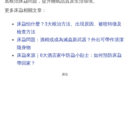
底根治床蝨問題，提升睡眠品質及生活環境。
更多床蝨相關文章：
床蝨怕什麼？3大根治方法、出現原因、被咬特徵及
檢查方法
床蝨問題：酒精或成為滅蟲新武器？外出可帶作清潔
隨身物
床蝨來源｜6大酒店家中防蝨小貼士：如何預防床蝨
帶回家？
廣告