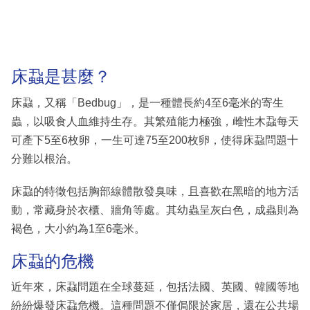
床蝨是甚麼？
床蝨，又稱「Bedbug」，是一種體長約4至6毫米的寄生
蟲，以吸食人血維持生存。其繁殖能力極強，雌性木蝨每天
可產下5至6枚卵，一生可達75至200枚卵，使得床蝨問題十
分難以根治。
床蝨的特徵包括胸部線體散發臭味，且喜歡在黑暗的地方活
動，常藏身於衣櫃、牆角等處。其幼蟲呈灰白色，成蟲則為
褐色，大小約為1至6毫米。
床蝨的危機
近年來，床蝨問題在全球蔓延，包括法國、英國、韓國等地
紛紛爆發床蝨危機。這種問題不僅侷限於家居，還在公共場