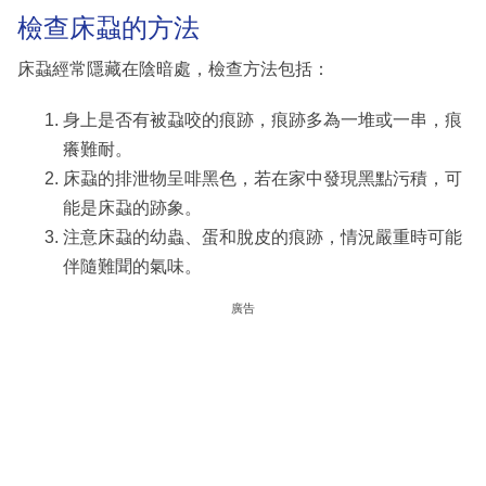
檢查床蝨的方法
床蝨經常隱藏在陰暗處，檢查方法包括：
身上是否有被蝨咬的痕跡，痕跡多為一堆或一串，痕
癢難耐。
床蝨的排泄物呈啡黑色，若在家中發現黑點污積，可
能是床蝨的跡象。
注意床蝨的幼蟲、蛋和脫皮的痕跡，情況嚴重時可能
伴隨難聞的氣味。
廣告