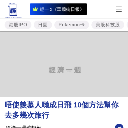
即
經一 x《華爾街日報》
時
財
港股IPO
日圓
Pokemon卡
美股科技股
經
專
題
投
資
樓
市
理
唔使羨慕人哋成日飛 10個方法幫你
財
去多幾次旅行
商
業