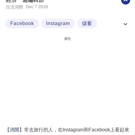
經濟一週編輯部
Dec 7 2018
生活消閒
科
技
Facebook
Instagram
儲蓄
職
免費機票
場
廣告
生
活
時
事
專
欄
訂
閱
專
【
消閒
】常去旅行的人，在Instagram和Facebook上看起來
區