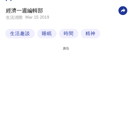
科
經濟一週編輯部
技
Mar 15 2019
生活消閒
職
生活趣談
睡眠
時間
精神
場
生
廣告
活
時
事
專
欄
訂
閱
專
區