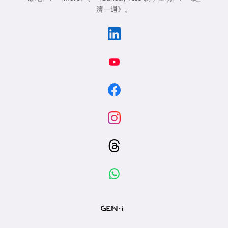
濟一週》
。