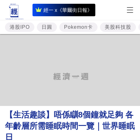
即
經一 x《華爾街日報》
時
財
港股IPO
日圓
Pokemon卡
美股科技股
經
專
題
投
資
樓
市
理
【生活趣談】唔係瞓8個鐘就足夠 各
財
年齡層所需睡眠時間一覽｜世界睡眠
商
日
業