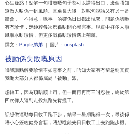
心生疑惑！點解一句咁廢嘅句子都可以講得出口，邊個唔知
道做人唔係一帆風順。直至長大後，對呢句說話又有另一番
體會，「不得意」嘅事，的確係日日都出現緊，問題係我哋
有冇珍惜，定純粹每次都係唔開心就完事。現實中好多人順
風順水唔珍惜，但更多嘅係唔珍惜遇上荊棘。
撰文：
Purple弟弟
｜ 圖片：
unsplash
被動係失敗嘅原因
喺我講點解要珍惜不如意事之前，唔知大家有冇留意到其實
我哋大部分人都係屬於「被動」派。
想轉工，因為頂唔順上司，但一而再再而三咁忍住，終於第
四次俾人逼到走投無路先肯搵工。
話想做運動每日收工跑下步，結果一星期跑得一次，最後係
唔小心簽咗健身會藉，唔想嘥錢先日日收工上去跑跑步機。