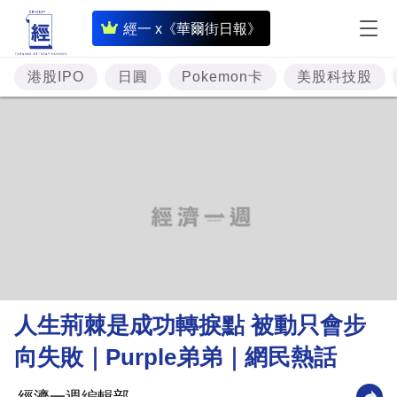
即
經一 x《華爾街日報》
時
財
港股IPO
日圓
Pokemon卡
美股科技股
經
專
題
投
資
樓
市
理
人生荊棘是成功轉捩點 被動只會步
財
向失敗｜Purple弟弟｜網民熱話
商
業