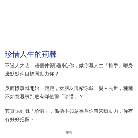
珍惜人生的荊棘
不過人大咗，邊個仲得閒關心你，做你嘅人生「推手」喺身
邊默默俾目標同動力你？
反而慘事就開始一籮籮，女朋友俾帽你戴、親人去世，種種
不如意嘅事到底有咩值得「珍惜」？
其實呢到嘅「珍惜」，係指不如意事為你帶來嘅動力，你有
冇好好把握？
廣告