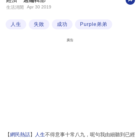
經濟一週編輯部
Apr 30 2019
生活消閒
科
技
人生
失敗
成功
Purple弟弟
職
場
廣告
生
活
時
事
專
欄
訂
閱
專
【
網民熱話
】
人生
不得意事十常八九，呢句我由細聽到已經
區