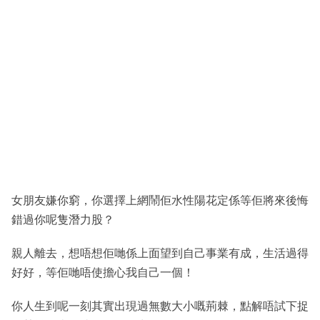
女朋友嫌你窮，你選擇上網鬧佢水性陽花定係等佢將來後悔
錯過你呢隻潛力股？
親人離去，想唔想佢哋係上面望到自己事業有成，生活過得
好好，等佢哋唔使擔心我自己一個！
你人生到呢一刻其實出現過無數大小嘅荊棘，點解唔試下捉