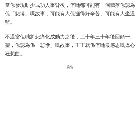
當你發現唔少成功人事背後，佢哋都可能有一個聽落你認為
係「悲慘」嘅故事，可能有人係捱得好辛苦、可能有人坐過
監。
不過當佢哋將悲痛化成動力之後，二十年三十年後回頭一
望，你認為係「悲慘」嘅故事，正正就係佢哋最感恩嘅虐心
狂想曲。
廣告