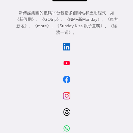
新傳媒集團的數碼平台包括多個網站和應用程式，如
《新假期》
、
《GOtrip》
、
《NM+新Monday》
、
《東方
新地》
、
《more》
、
《Sunday Kiss 親子童萌》
、
《經
濟一週》
。