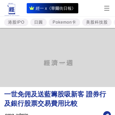
即
經一 x《華爾街日報》
時
財
港股IPO
日圓
Pokemon卡
美股科技股
經
專
題
投
資
樓
市
理
一世免佣及送藍籌股吸新客 證券行
財
及銀行股票交易費用比較
商
業