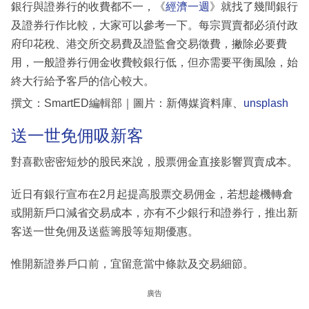
銀行與證券行的收費都不一，《
經濟一週
》就找了幾間銀行
及證券行作比較，大家可以參考一下。每宗買賣都必須付政
府印花稅、港交所交易費及證監會交易徵費，撇除必要費
用，一般證券行佣金收費較銀行低，但亦需要平衡風險，始
終大行給予客戶的信心較大。
撰文：SmartED編輯部｜圖片：新傳媒資料庫、
unsplash
送一世免佣吸新客
對喜歡密密短炒的股民來說，股票佣金直接影響買賣成本。
近日有銀行宣布在2月起提高股票交易佣金，若想趁機轉倉
或開新戶口減省交易成本，亦有不少銀行和證券行，推出新
客送一世免佣及送藍籌股等短期優惠。
惟開新證券戶口前，宜留意當中條款及交易細節。
廣告