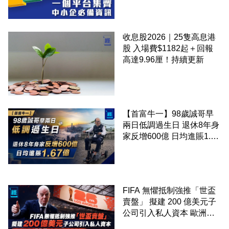
收息股2026｜25隻高息港
股 入場費$1182起＋回報
高達9.96厘！持續更新
【首富牛一】98歲誠哥早
兩日低調過生日 退休8年身
家反增600億 日均進賬1.67
億
FIFA 無懼抵制強推「世盃
賣盤」 擬建 200 億美元子
公司引入私人資本 歐洲足
協 55 國威脅杯葛所有賽事