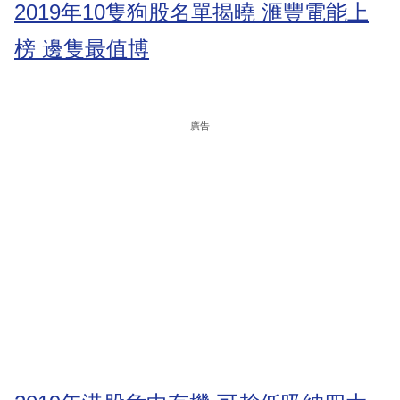
2019年10隻狗股名單揭曉 滙豐電能上
榜 邊隻最值博
廣告