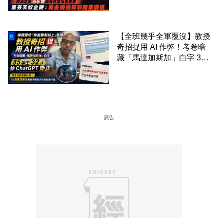
恩芬天奴企硬：黃金機遇釋
放商業價值
【全班幾乎全軍覆沒】教授
奇招捉用 AI 作弊！考卷暗
藏「馬達加斯加」白字 35
學生 32 人抄 ChatGPT 斷
正
廣告