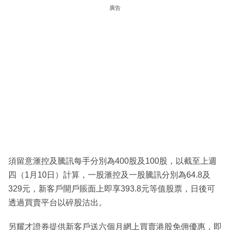
廣告
須留意滙控及騰訊每手分別為400股及100股，以截至上週
四（1月10日）計算，一股滙控及一股騰訊分別為64.8及
329元，新客戶開戶賬面上即享393.8元等值股票，日後可
透過買賣平台以碎股沽出。
另耀才證券提供新客戶送六個月網上買賣港股免佣優惠，即