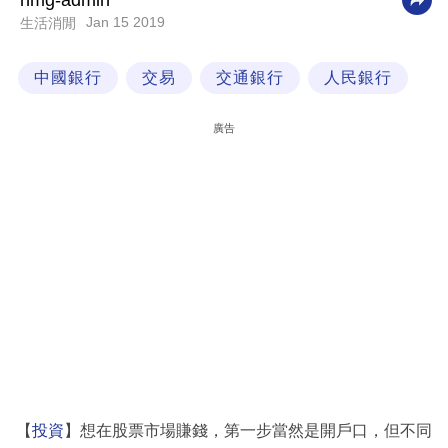
nmg-admin
Jan 15 2019
生活消閒
科
技
中國銀行
交易
交通銀行
人民銀行
職
場
廣告
生
活
時
事
專
欄
訂
閱
專
【
投資
】想在股票市場賺錢，第一步當然是開戶口，但不同
區