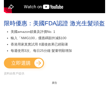
限時優惠：美國FDA認證 激光生髮頭盔
美國amazon鎖量及評價No. 1
輸入「NMG100」優惠碼額外減$100
香港用家真實試用 8週後效果已經顯著
每週使用3次、每日25分鐘 髮量明顯增加
立即選購
資料由客戶提供
廣告