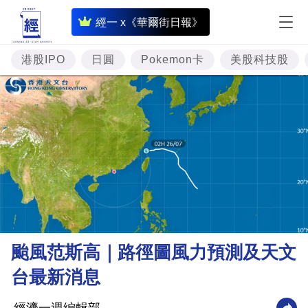
即
經一 x《華爾街日報》
時
財
港股IPO
日圓
Pokemon卡
美股科技股
經
專
題
投
資
樓
市
理
颱風范斯高｜路徑圖風力預測及天文
財
台最新消息
商
業