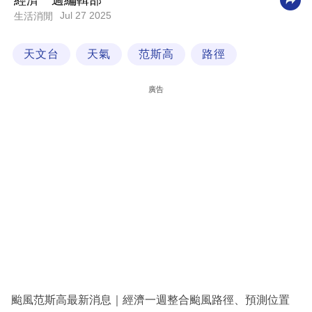
經濟一週編輯部
Jul 27 2025
生活消閒
科
技
天文台
天氣
范斯高
路徑
職
場
廣告
生
活
時
事
專
欄
訂
閱
專
颱風范斯高最新消息｜經濟一週整合颱風路徑、預測位置
區