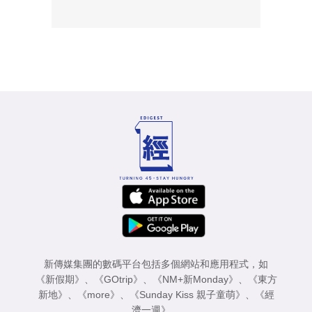
新傳媒集團的數碼平台包括多個網站和應用程式，如
《新假期》
、
《GOtrip》
、
《NM+新Monday》
、
《東方
新地》
、
《more》
、
《Sunday Kiss 親子童萌》
、
《經
濟一週》
。