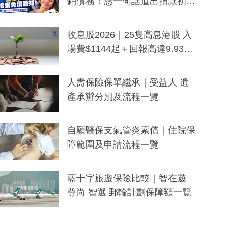
銷債務！憑一句話道出捐款初
衷：加州26萬人接獲免債通知、
一度被誤當詐騙手段
收息股2026｜25隻高息港股 入
場費$1144起＋回報高達9.93
厘！持續更新
人壽保險保單繼承｜受益人 遺
產承辦分別及流程一覽
自願醫保支氣管炎索償｜住院保
障範圍及申請流程一覽
藍十字旅遊保險比較｜智在遊
尊尚 智選 郵輪計劃保障額一覽