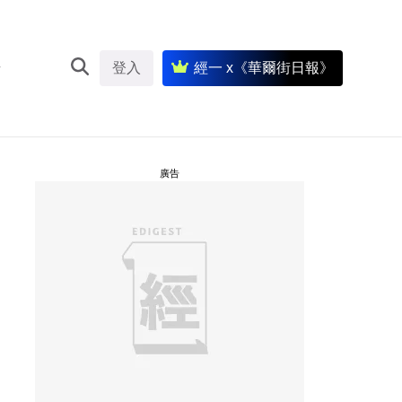
登入
經一 x《華爾街日報》
廣告