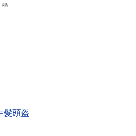
廣告
生髮頭盔