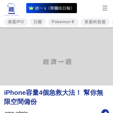
即
經一 x《華爾街日報》
時
財
港股IPO
日圓
Pokemon卡
美股科技股
經
專
題
投
資
樓
市
理
iPhone容量4個急救大法！ 幫你無
財
限空間備份
商
業