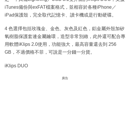
iTunes備份與exFAT檔案格式，並相容於各種iPhone／
iPad保護殼，完全取代記憶卡、讀卡機或是行動硬碟。
4 色選擇包括玫瑰金、金色、灰色及紅色，鋁金屬外殼加矽
氧樹脂保護套連金屬鑰環，造型非常別緻，此外還可配合專
用軟體iKlips 2.0使用，功能強大，最高容量還去到 256
GB，不過價格不菲，可說是一分錢一分貨。
iKlips DUO
廣告