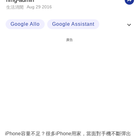
nmg-admin
Aug 29 2016
生活消閒
科
技
Google Allo
Google Assistant
職
Google Search
Google Trend
場
廣告
生
活
時
事
專
欄
訂
閱
專
iPhone容量不足？很多iPhone用家，當面對手機不斷彈出
區