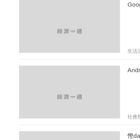
Go
生活
An
社會
慳da