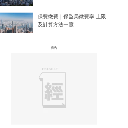
保費徵費｜保監局徵費率 上限
及計算方法一覽
廣告