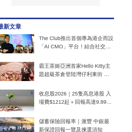
最新文章
The Club推出首個專為港企而設
「AI CMO」平台！結合社交聆
聽與廣東話大模型 助中小企數
分鐘生成「貼地」宣傳短片
霸王茶姬亞洲首家Hello Kitty主
題超級茶倉登陸灣仔利東街 推
出首創「伯爵紅茶色」Hello Kitt
y及香港限定特調系列
收息股2026｜25隻高息港股 入
場費$1212起＋回報高達9.89
厘！持續更新
儲蓄保險回報率｜滙豐 中銀最
新保證回報一覽及揀選須知