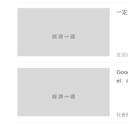
一定
生活
Goo
el、
社會