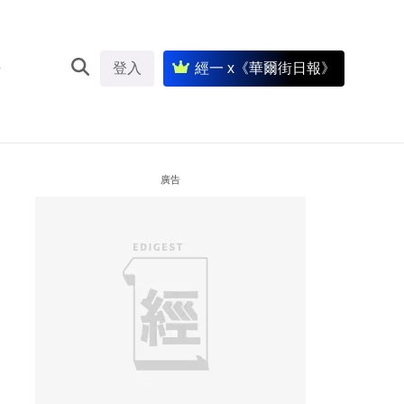
登入
經一 x《華爾街日報》
廣告