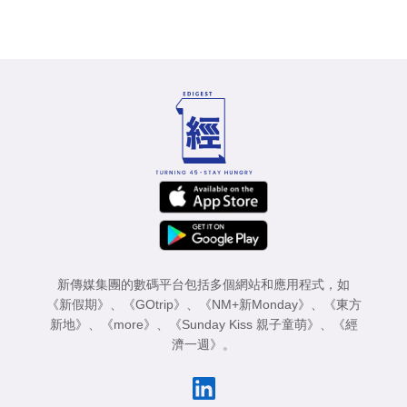
新傳媒集團的數碼平台包括多個網站和應用程式，如
《新假期》
、
《GOtrip》
、
《NM+新Monday》
、
《東方
新地》
、
《more》
、
《Sunday Kiss 親子童萌》
、
《經
濟一週》
。