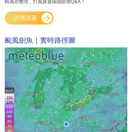
輯為你整理，打風旅遊保險賠償Q&A！
詳情請看
颱風劍魚｜實時路徑圖