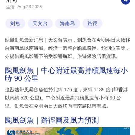
消閒
Aug 23 2025
生活
科
技
劍魚
天文台
海南島
路徑
職
場
颱風劍魚最新消息｜天文台表示，劍魚會在今明兩日大致移
生
向海南島以南海域。經濟一週整合颱風路徑、預測位置等，
活
亦提供颱風影響下的受影響航班、旅遊保險賠償資訊。
時
颱風劍魚｜中心附近最高持續風速每小
事
時 90 公里
專
強烈熱帶風暴劍魚位於北緯 176 度，東經 1139 度 (即香港
欄
以南約 520 公里)。中心附近最高持續風速每小時 90 公
里。劍魚會在今明兩日大致移向海南島以南海域。
訂
閱
颱風劍魚｜路徑圖及風力預測
專
區