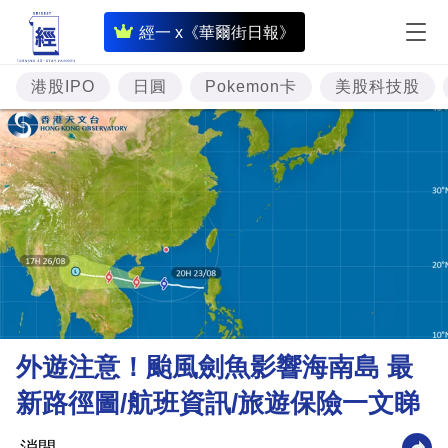
即
經一 x《華爾街日報》
時
財
港股IPO
日圓
Pokemon卡
美股科技股
經
專
題
投
資
樓
市
理
外遊注意！颱風劍魚影響海南島 最
財
新路徑圖/航班資訊/旅遊保險一文睇
商
業