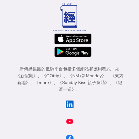
新傳媒集團的數碼平台包括多個網站和應用程式，如
《新假期》
、
《GOtrip》
、
《NM+新Monday》
、
《東方
新地》
、
《more》
、
《Sunday Kiss 親子童萌》
、
《經
濟一週》
。