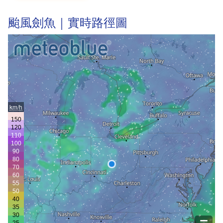
颱風劍魚｜實時路徑圖