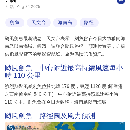
消閒
Aug 24 2025
生活
科
技
劍魚
天文台
海南島
路徑
職
場
颱風劍魚最新消息｜天文台表示，劍魚會在今日大致移向海
生
南島以南海域。經濟一週整合颱風路徑、預測位置等，亦提
活
供颱風影響下的受影響航班、旅遊保險賠償資訊。
時
颱風劍魚｜中心附近最高持續風速每小
事
時 110 公里
專
強烈熱帶風暴劍魚位於北緯 176 度，東經 1128 度 (即香港
欄
之西南偏南約 540 公里)。中心附近最高持續風速每小時
110 公里。劍魚會在今日大致移向海南島以南海域。
訂
閱
颱風劍魚｜路徑圖及風力預測
專
區