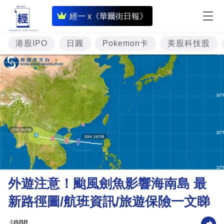
即
經一 x《華爾街日報》
時
財
港股IPO
日圓
Pokemon卡
美股科技股
經
專
題
投
資
樓
市
理
外遊注意！颱風劍魚影響海南島 最
財
新路徑圖/航班資訊/旅遊保險一文睇
商
業