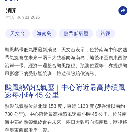
科
消閒
技
Jun 11 2025
生活
職
天文台
海南島
熱帶低氣壓
路徑
場
生
颱風熱帶低氣壓最新消息｜天文台表示，位於南海中部的熱
活
帶氣旋會在未來一兩日大致移向海南島，隨後移至廣東西部
沿岸一帶。經濟一週整合颱風路徑、預測位置等，亦提供颱
時
風影響下的受影響航班、旅遊保險賠償資訊。
事
專
颱風熱帶低氣壓｜中心附近最高持續風
速每小時 45 公里
欄
訂
熱帶低氣壓位於北緯 153 度，東經 1138 度 (即香港以南約
閱
780 公里)。中心附近最高持續風速每小時 45 公里。位於南
專
海中部的熱帶氣旋會在未來一兩日大致移向海南島，隨後移
區
至廣東西部沿岸一帶。