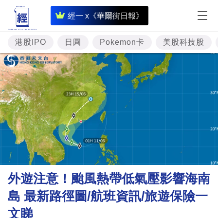
即
經一 x《華爾街日報》
時
財
港股IPO
日圓
Pokemon卡
美股科技股
經
專
題
投
資
樓
市
理
外遊注意！颱風熱帶低氣壓影響海南
財
島 最新路徑圖/航班資訊/旅遊保險一
商
文睇
業