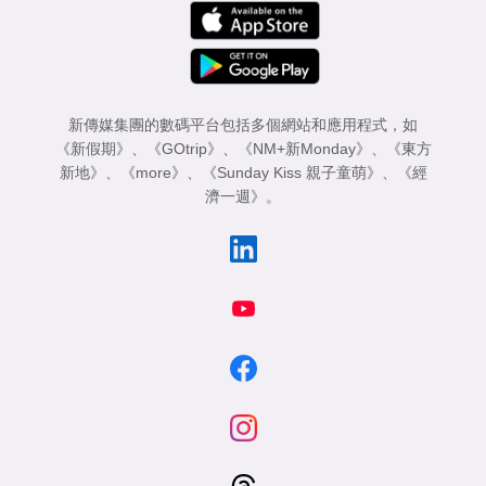
新傳媒集團的數碼平台包括多個網站和應用程式，如
《新假期》
、
《GOtrip》
、
《NM+新Monday》
、
《東方
新地》
、
《more》
、
《Sunday Kiss 親子童萌》
、
《經
濟一週》
。