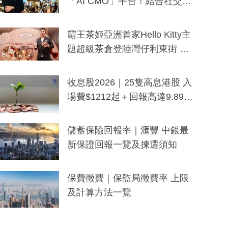
「AI CMO」平台！結合社交聆
聽與廣東話大模型 助中小企數
分鐘生成「貼地」宣傳短片
霸王茶姬亞洲首家Hello Kitty主
題超級茶倉登陸灣仔利東街 推
出首創「伯爵紅茶色」Hello Kitt
y及香港限定特調系列
收息股2026｜25隻高息港股 入
場費$1212起＋回報高達9.89
厘！持續更新
儲蓄保險回報率｜滙豐 中銀最
新保證回報一覽及揀選須知
保費徵費｜保監局徵費率 上限
及計算方法一覽