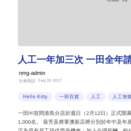
人工一年加三次 一田全年請
nmg-admin
Feb 20 2017
社會熱話
Hello Kitty
一田百貨
人工
人工智
一田￼首間港島分店於週日（2月12日）正式開
1,000名。 葵芳及將軍澳新店將分別於年中及
店為原有員工提供晉升機會；加上合理薪酬、較