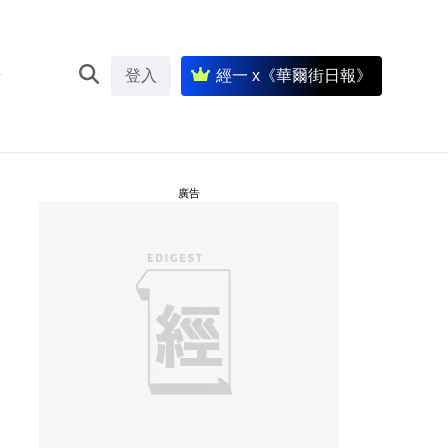
登入
經一 x《華爾街日報》
廣告