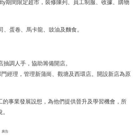
Kitty期間限定超市，裝修陳列、員工制服、收據、購物
果、壽司、蛋卷、馬卡龍、豉油及麵食。
店抽調人手，協助籌備開店。
理部門經理，管理新蒲崗、觀塘及西環店。開設新店為原
工的事業發展設想，為他們提供晉升及學習機會，所
說。
廣告