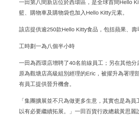
一田第八間新店位於西環區，是全球首間Hello 
籃、購物車及購物袋也加入Hello Kitty元素。
該店提供逾250款Hello Kitty食品，包括蘋
工時劃一為八個半小時
一田為西環店增聘了40名前線員工；另在其他分
原為觀塘店高級組別經理的Eric，被擢升為署
有員工提供晉升機會。
「集團擴展並不只為做更多生意，其實也是為員
以有必要繼續拓展。」一田百貨行政總裁黃思麗