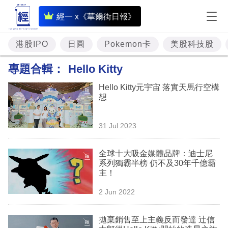
即
經一 x《華爾街日報》
時
財
港股IPO
日圓
Pokemon卡
美股科技股
經
專題合輯：
Hello Kitty
專
Hello Kitty元宇宙 落實天馬行空構
題
想
投
31 Jul 2023
資
樓
全球十大吸金媒體品牌：迪士尼
系列獨霸半榜 仍不及30年千億霸
市
主！
理
2 Jun 2022
財
拋棄銷售至上主義反而發達 辻信
商