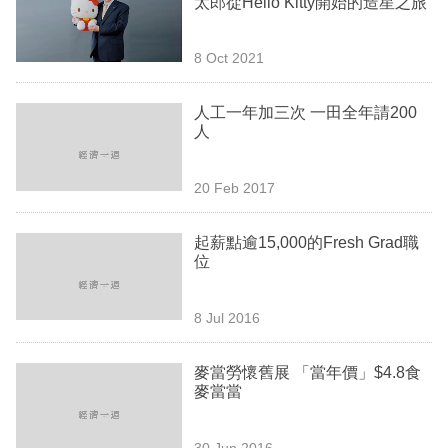
太郎從Hello Kitty開始的造星之旅
業
科
8 Oct 2021
技
人工一年加三次 一田全年請200
職
人
場
20 Feb 2017
生
活
起薪點逾15,000的Fresh Grad職
位
時
事
8 Jul 2016
專
欄
麥當勞懷舊展 「當年價」$4.8食
麥當當
訂
閱
30 Jun 2016